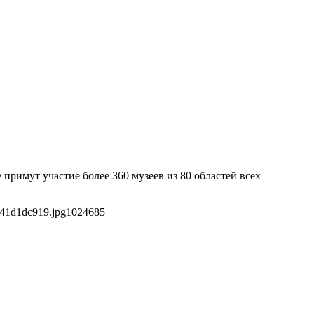
римут участие более 360 музеев из 80 областей всех
141d1dc919.jpg
1024
685