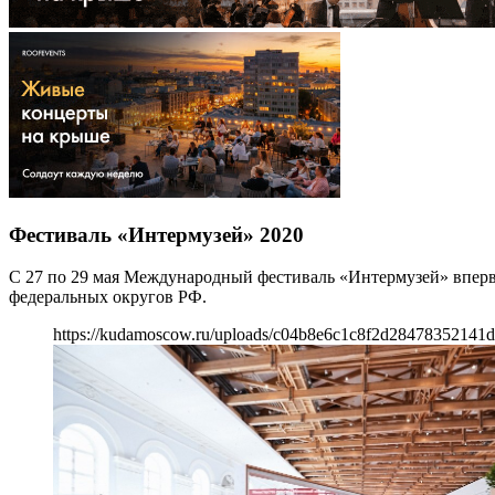
Фестиваль «Интермузей» 2020
С 27 по 29 мая Международный фестиваль «Интермузей» впервые
федеральных округов РФ.
https://kudamoscow.ru/uploads/c04b8e6c1c8f2d28478352141d