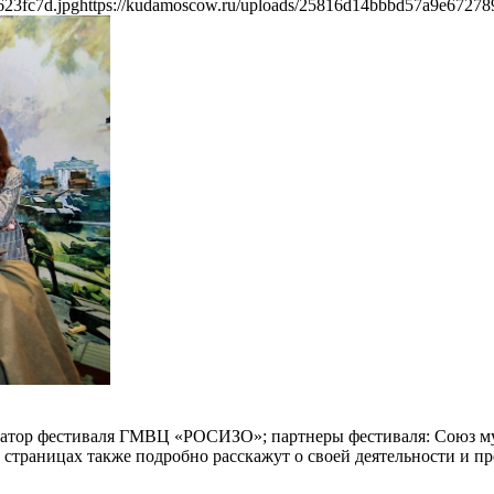
623fc7d.jpg
https://kudamoscow.ru/uploads/25816d14bbbd57a9e67278
ратор фестиваля ГМВЦ «РОСИЗО»; партнеры фестиваля: Союз му
траницах также подробно расскажут о своей деятельности и пр