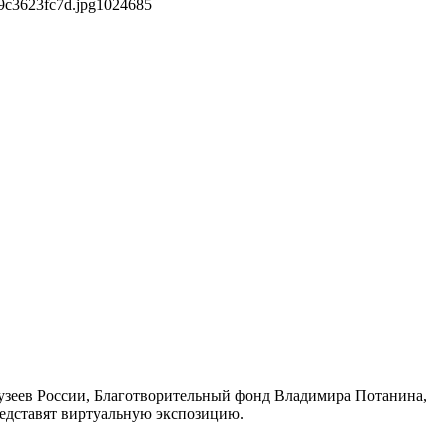
9c3623fc7d.jpg
1024
685
зеев России, Благотворительный фонд Владимира Потанина,
едставят виртуальную экспозицию.