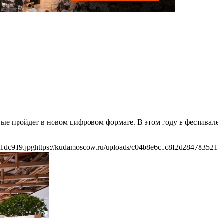
 пройдет в новом цифровом формате. В этом году в фестивале п
1dc919.jpg
https://kudamoscow.ru/uploads/c04b8e6c1c8f2d28478352