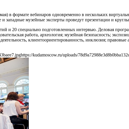
 мая) в формате вебинаров одновременно в нескольких виртуаль
е и западные музейные эксперты проведут презентации и круглы
ятий и 20 специально подготовленных интервью. Деловая програ
овательская работа, археология; музейная безопасность; экспо
еятельность, клиентоориентированность, инклюзия; правовые а
43baee7.jpg
https://kudamoscow.ru/uploads/78d9a72988e3d8b0bba132