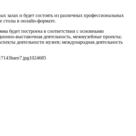
ных залах и будет состоять из различных профессиональных
е столы в онлайн-формате.
мма будет построена в соответствии с основными
зиционно-выставочная деятельность, межмузейные проекты;
спекты деятельности музеев; международная деятельность
c7143baee7.jpg
1024
685