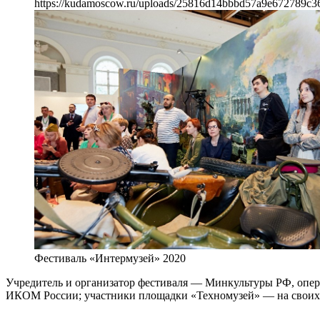
https://kudamoscow.ru/uploads/25816d14bbbd57a9e672789c3
Фестиваль «Интермузей» 2020
Учредитель и организатор фестиваля — Минкультуры РФ, опе
ИКОМ России; участники площадки «Техномузей» — на своих с