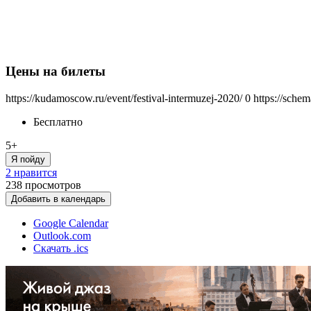
Цены на билеты
https://kudamoscow.ru/event/festival-intermuzej-2020/
0
https://sche
Бесплатно
5+
Я пойду
2 нравится
238
просмотров
Добавить в календарь
Google Calendar
Outlook.com
Скачать .ics