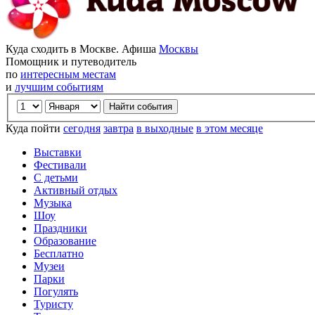
Куда сходить в Москве. Афиша
Москвы
Помощник и путеводитель
по
интересным местам
и
лучшим событиям
Куда пойти
сегодня
завтра
в выходные
в этом месяце
Выставки
Фестивали
С детьми
Активный отдых
Музыка
Шоу
Праздники
Образование
Бесплатно
Музеи
Парки
Погулять
Туристу