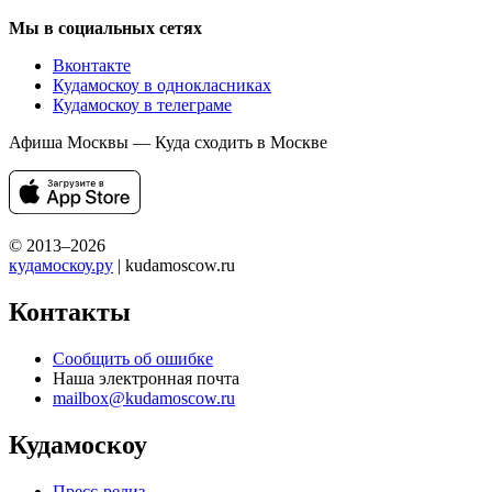
Мы в социальных сетях
Вконтакте
Кудамоскоу в однокласниках
Кудамоскоу в телеграме
Афиша Москвы — Куда сходить в Москве
© 2013–2026
кудамоскоу.ру
| kudamoscow.ru
Контакты
Сообщить об ошибке
Наша электронная почта
mailbox@kudamoscow.ru
Кудамоскоу
Пресс-релиз