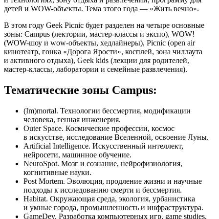
детей и WOW-объекты. Тема этого года — «Жить вечно».
В этом году Geek Picnic будет разделен на четыре основные
зоны: Campus (лектории, мастер-классы и экспо), WOW!
(WOW-шоу и wow-объекты, хедлайнеры), Picnic (open air
кинотеатр, гонка «Дорога Ярости», косплей, зона чиллаута
и активного отдыха), Geek kids (лекции для родителей,
мастер-классы, лаборатории и семейные развлечения).
Тематические зоны Campus:
(Im)mortal. Технологии бессмертия, модификации
человека, генная инженерия.
Outer Space. Космические профессии, космос
в искусстве, исследование Вселенной, освоение Луны.
Artificial Intelligence. Искусственный интеллект,
нейросети, машинное обучение.
NeuroSpot. Мозг и сознание, нейрофизиология,
когнитивные науки.
Post Mortem. Эволюция, продление жизни и научные
подходы к исследованию смерти и бессмертия.
Habitat. Окружающая среда, экология, урбанистика
и умные города, промышленность и инфраструктура.
GameDev. Разработка компьютерных игр, game studies.