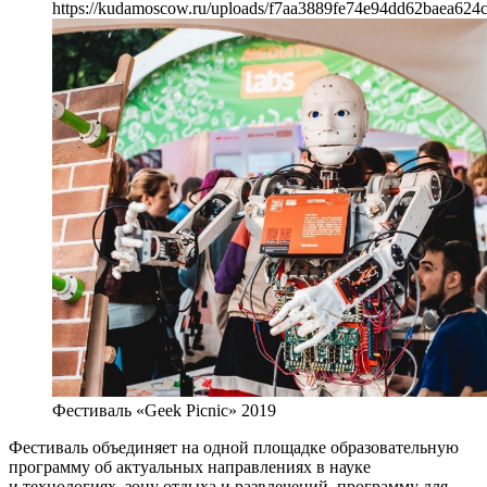
https://kudamoscow.ru/uploads/f7aa3889fe74e94dd62baea624
Фестиваль «Geek Picnic» 2019
Фестиваль объединяет на одной площадке образовательную
программу об актуальных направлениях в науке
и технологиях, зону отдыха и развлечений, программу для