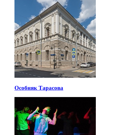
Особняк Тарасова