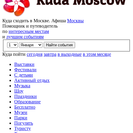
Куда сходить в Москве. Афиша
Москвы
Помощник и путеводитель
по
интересным местам
и
лучшим событиям
Куда пойти
сегодня
завтра
в выходные
в этом месяце
Выставки
Фестивали
С детьми
Активный отдых
Музыка
Шоу
Праздники
Образование
Бесплатно
Музеи
Парки
Погулять
Туристу