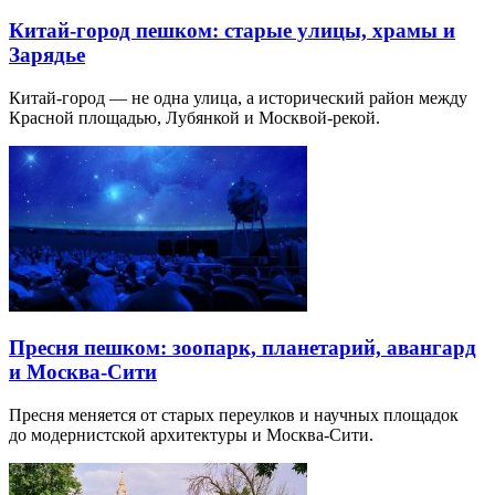
Китай-город пешком: старые улицы, храмы и
Зарядье
Китай-город — не одна улица, а исторический район между
Красной площадью, Лубянкой и Москвой-рекой.
Пресня пешком: зоопарк, планетарий, авангард
и Москва-Сити
Пресня меняется от старых переулков и научных площадок
до модернистской архитектуры и Москва-Сити.