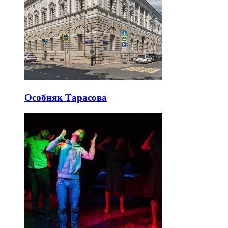
Особняк Тарасова