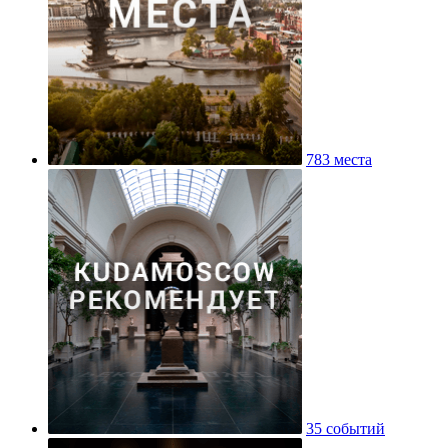
783 места
35 событий