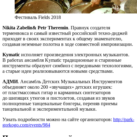
Фестиваль Fields 2018
Nikita Zabelin& Petr Theremin
. Правнук создателя
терменвокса и самый известный российский техно-диджей
приходят в своих экспериментах к общему знаменателю,
создавая неземные полотна в ходе совместной импровизации.
Kymatic
исполняет произведения электронных музыкантов.
В работах ансамбля Kymatic традиционные и старинные
инструменты образуют симбиоз с передовыми технологиями,
а старые идеи реализовываются новыми средствами.
АДМИ
. Ансамбль Детских Музыкальных Инструментов
объединяет около 200 «звучащих» детских игрушек:
от пластмассовых гитар и карманных синтезаторов
до шипящих утюгов и пистолетов, создавая из звуков
полноценные танцевальные бэнгеры, переняв приемы
танцевальной и экспериментальной музыки.
Узнать подробности можно на сайте организаторов:
http://park-
gorkogo.com/events/984