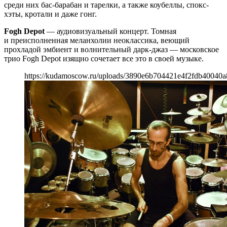
среди них бас-барабан и тарелки, а также коубеллы, спокс-
хэты, кротали и даже гонг.
Fogh Depot
— аудиовизуальный концерт. Томная
и преисполненная меланхолии неоклассика, веющий
прохладой эмбиент и волнительный дарк-джаз — московское
трио Fogh Depot изящно сочетает все это в своей музыке.
https://kudamoscow.ru/uploads/3890e6b704421e4f2fdb40040a