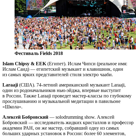
Фестиваль Fields 2018
Islam Chipsy & EEK
(Египет). Ислам Чипси (реальное имя:
Ислам Саид) — египетский музыкант и клавишник, один
из самых ярких представителей стиля электро чааби.
Laraaji
(США). 74-летний американский музыкант Laraaji,
один из родоначальников нью-эйджа, впервые выступит
в России. Также Laraaji проведет мастер-классы по глубокому
прослушиванию и музыкальной медитации в павильоне
«Школа».
Алексей Бобровский
— solodrumming show. Алексей
Бобровский — исследователь жидких кристаллов и профессор
академии РАН, он же мастер, собравший одну из самых
больших ударных установок в России: более 60 элементов,