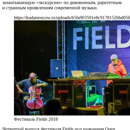
захватывающую «экскурсию» по диковинным, раритетным
и странным проявлениям современной музыки.
https://kudamoscow.ru/uploads/b5fa903591e8c9178152bbd056
Фестиваль Fields 2018
Четвертый выпуск фестиваля Fields под названием Open