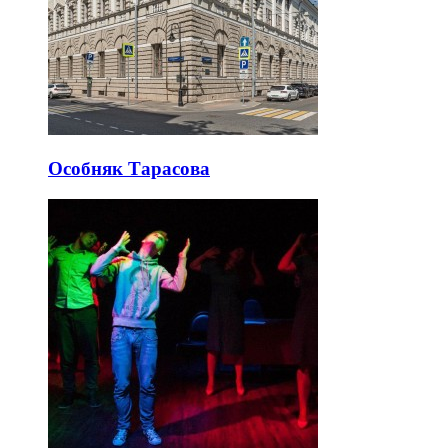
Особняк Тарасова