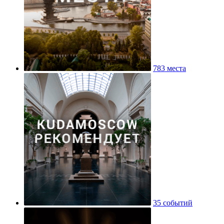
783 места
35 событий