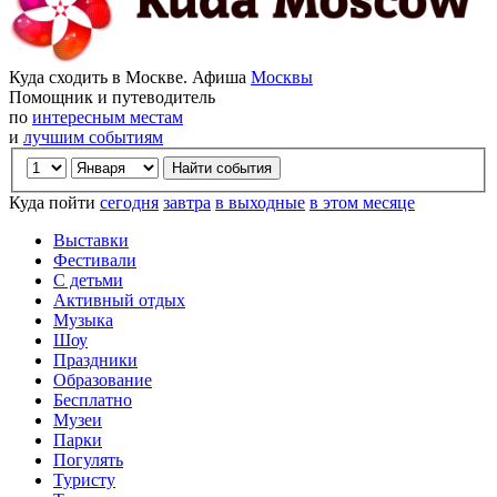
Куда сходить в Москве. Афиша
Москвы
Помощник и путеводитель
по
интересным местам
и
лучшим событиям
Куда пойти
сегодня
завтра
в выходные
в этом месяце
Выставки
Фестивали
С детьми
Активный отдых
Музыка
Шоу
Праздники
Образование
Бесплатно
Музеи
Парки
Погулять
Туристу