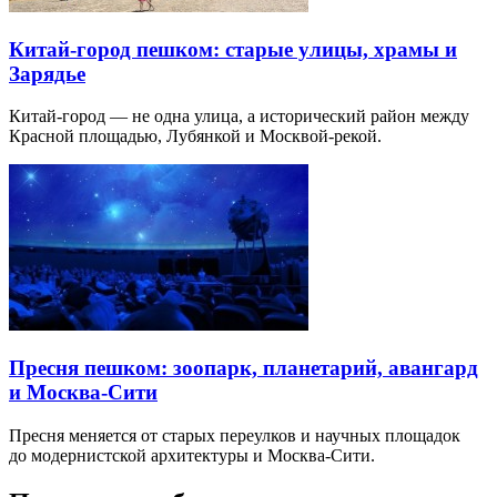
Китай-город пешком: старые улицы, храмы и
Зарядье
Китай-город — не одна улица, а исторический район между
Красной площадью, Лубянкой и Москвой-рекой.
Пресня пешком: зоопарк, планетарий, авангард
и Москва-Сити
Пресня меняется от старых переулков и научных площадок
до модернистской архитектуры и Москва-Сити.