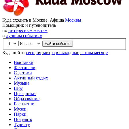
Куда сходить в Москве. Афиша
Москвы
Помощник и путеводитель
по
интересным местам
и
лучшим событиям
Куда пойти
сегодня
завтра
в выходные
в этом месяце
Выставки
Фестивали
С детьми
Активный отдых
Музыка
Шоу
Праздники
Образование
Бесплатно
Музеи
Парки
Погулять
Туристу