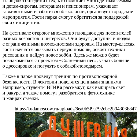
Площадка объединит тех, кто помогает многодетным семьям
и детям-сиротам, ветеранам и пенсионерам, ухаживает
за животными и заботится об экологии, организует городские
мероприятия. Гости парка смогут обратиться за поддержкой
своих инициатив.
На фестивале откроют множество площадок для посетителей
разных возрастов и интересов. Они будут доступны и людям
с ограниченными возможностями здоровья. На мастер-классах
гости научатся оказывать первую помощь, освоят техники
рисования и найдут новое хобби. Здесь же можно будет
познакомиться с проектом «Солнечный пес», узнать больше
о дрессировке и погулять с собакой-поводырем.
Также в парке проведут тренинг по противопожарной
безопасности. В лектории поделятся ценными знаниями.
Например, студенты ВГИКа расскажут, как выбирать свет
и ракурс, а также помогут разобраться в фототехнике
и жанрах съемки.
https://kudamoscow.ru/uploads/8ea0b5f9a792ebc2b94303b847