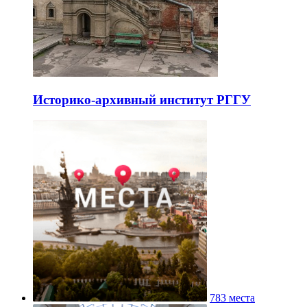
Историко-архивный институт РГГУ
783 места