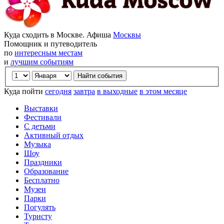
Куда сходить в Москве. Афиша
Москвы
Помощник и путеводитель
по
интересным местам
и
лучшим событиям
Куда пойти
сегодня
завтра
в выходные
в этом месяце
Выставки
Фестивали
С детьми
Активный отдых
Музыка
Шоу
Праздники
Образование
Бесплатно
Музеи
Парки
Погулять
Туристу