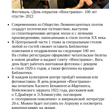
Фестиваль «День открытия «Иностранки». 100 лет
спустя» 2022
Современники из Общество Люминесцентных поэтов
создадут поэтическое путешествие, выступив
со стихотворениями авторов эпохи и с личными
произведениями, написанными в стиле поэтов XX века.
В Центральной части 1 этажа за специальным столом
любой из гостей сможет оставить Библиотеке
пожелания и поздравления на следующие 100 лет.
На стойке регистрации оформляют читательские билеты
в новом дизайне и выдают газету «Иностранки». Весь
день будет работать винтажная фотозона с декором
в стиле 1920-х годов, а также фотозона на крыше
Библиотеки.
В каждом культурном центре пройдёт книжная или
фотовыставки. В день рождения «Иностранки»
мы почитаем Хасинто Бенавенте-и-Мартинеса,
Нобелевского лауреата 1922 года, расскажем вам
о Т.Драйзере и Э.Хемингуэйе, поговорим
о «потерянном поколении» и американской литературе
20-х. Можно будет погулять по Атриуму и посмотреть
кинопрограмму на экране.