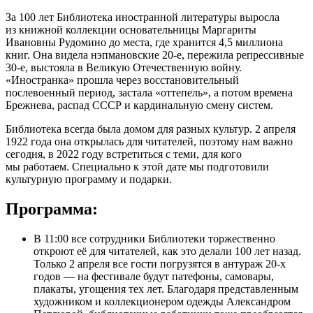
За 100 лет Библиотека иностранной литературы выросла
из книжной коллекции основательницы Маргариты
Ивановны Рудомино до места, где хранится 4,5 миллиона
книг. Она видела нэпмановские 20-е, пережила репрессивные
30-е, выстояла в Великую Отечественную войну.
«Иностранка» прошла через восстановительный
послевоенный период, застала «оттепель», а потом времена
Брежнева, распад СССР и кардинальную смену систем.
Библиотека всегда была домом для разных культур. 2 апреля
1922 года она открылась для читателей, поэтому нам важно
сегодня, в 2022 году встретиться с теми, для кого
мы работаем. Специально к этой дате мы подготовили
культурную программу и подарки.
Программа:
В 11:00 все сотрудники Библиотеки торжественно
откроют её для читателей, как это делали 100 лет назад.
Только 2 апреля все гости погрузятся в антураж 20-х
годов — на фестивале будут патефоны, самовары,
плакаты, угощения тех лет. Благодаря представленным
художником и коллекционером одежды Александром