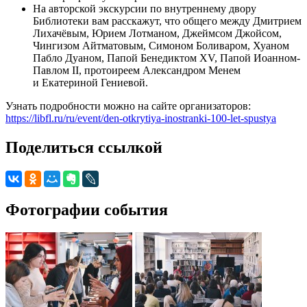
На авторской экскурсии по внутреннему двору
Библиотеки вам расскажут, что общего между Дмитрием
Лихачёвым, Юрием Лотманом, Джеймсом Джойсом,
Чингизом Айтматовым, Симоном Боливаром, Хуаном
Пабло Дуаном, Папой Бенедиктом XV, Папой Иоанном-
Павлом II, протоиреем Александром Менем
и Екатериной Гениевой.
Узнать подробности можно на сайте организаторов:
https://libfl.ru/ru/event/den-otkrytiya-inostranki-100-let-spustya
Поделиться ссылкой
Фотографии события