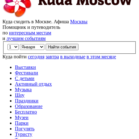
Куда сходить в Москве. Афиша
Москвы
Помощник и путеводитель
по
интересным местам
и
лучшим событиям
Куда пойти
сегодня
завтра
в выходные
в этом месяце
Выставки
Фестивали
С детьми
Активный отдых
Музыка
Шоу
Праздники
Образование
Бесплатно
Музеи
Парки
Погулять
Туристу