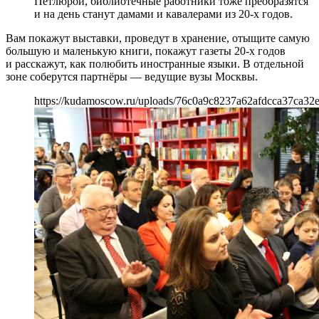
Петлюрой, библиотечные работники тоже преобразятся
и на день станут дамами и кавалерами из 20-х годов.
Вам покажут выставки, проведут в хранение, отыщите самую
большую и маленькую книги, покажут газеты 20-х годов
и расскажут, как полюбить иностранные языки. В отдельной
зоне соберутся партнёры — ведущие вузы Москвы.
https://kudamoscow.ru/uploads/76c0a9c8237a62afdcca37ca32e