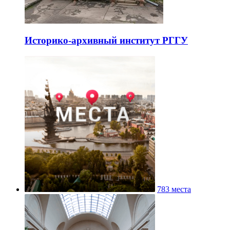
Историко-архивный институт РГГУ
783 места