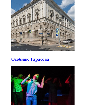
Особняк Тарасова