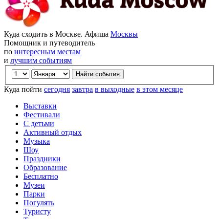
Куда сходить в Москве. Афиша
Москвы
Помощник и путеводитель
по
интересным местам
и
лучшим событиям
Куда пойти
сегодня
завтра
в выходные
в этом месяце
Выставки
Фестивали
С детьми
Активный отдых
Музыка
Шоу
Праздники
Образование
Бесплатно
Музеи
Парки
Погулять
Туристу