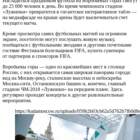
Насладиться праздником футбола на Воробьевых горах смогут
до 25 000 человек в день. Во время чемпионата стадион
«Лужники» превратится в гигантское интерактивное табло —
на медиафасаде на крыше арены будет высвечиваться счет
текущего матча.
Кроме просмотра самих футбольных матчей на огромном
экране, посетители могут послушать живую музыку,
пообщаться с футбольными звездами и другими почетными
гостями Фестиваля болельщиков FIFA, купить сувениры
от партнеров и спонсоров FIFA.
Воробьевы горы — одно из красивейших мест в столице
России, с них открывается самая широкая панорама города:
вид на Москву-реку, сталинские высотки и небоскребы
Москва-сити, Останкинскую башню и, конечно, главный
стадион ЧМ-2018 «Лужники» на переднем плане. Здесь
регулярно проходят концерты и другие развлекательные
мероприятия.
https://kudamoscow.ru/uploads/059b2b03cb62a5d762b7fb0d8e