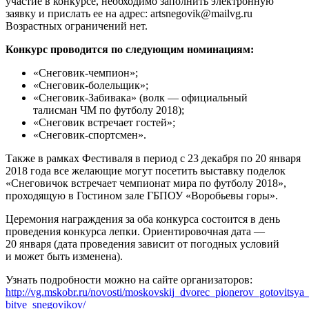
участие в конкурсе, необходимо заполнить электронную
заявку и прислать ее на адрес: artsnegovik@mailvg.ru
Возрастных ограничений нет.
Конкурс проводится по следующим номинациям:
«Снеговик-чемпион»;
«Снеговик-болельщик»;
«Снеговик-Забивака» (волк — официальный
талисман ЧМ по футболу 2018);
«Снеговик встречает гостей»;
«Снеговик-спортсмен».
Также в рамках Фестиваля в период с 23 декабря по 20 января
2018 года все желающие могут посетить выставку поделок
«Снеговичок встречает чемпионат мира по футболу 2018»,
проходящую в Гостином зале ГБПОУ «Воробьевы горы».
Церемония награждения за оба конкурса состоится в день
проведения конкурса лепки. Ориентировочная дата —
20 января (дата проведения зависит от погодных условий
и может быть изменена).
Узнать подробности можно на сайте организаторов:
http://vg.mskobr.ru/novosti/moskovskij_dvorec_pionerov_gotovitsya_
bitve_snegovikov/