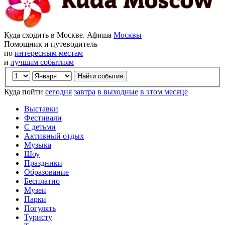
Куда сходить в Москве. Афиша
Москвы
Помощник и путеводитель
по
интересным местам
и
лучшим событиям
Куда пойти
сегодня
завтра
в выходные
в этом месяце
Выставки
Фестивали
С детьми
Активный отдых
Музыка
Шоу
Праздники
Образование
Бесплатно
Музеи
Парки
Погулять
Туристу