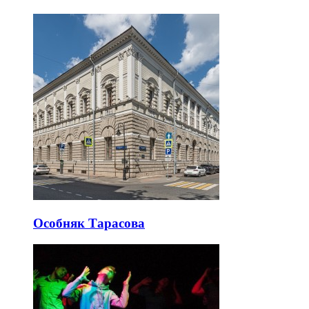
Особняк Тарасова