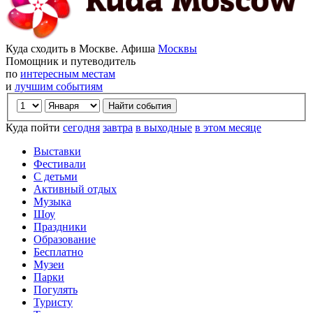
Куда сходить в Москве. Афиша
Москвы
Помощник и путеводитель
по
интересным местам
и
лучшим событиям
Куда пойти
сегодня
завтра
в выходные
в этом месяце
Выставки
Фестивали
С детьми
Активный отдых
Музыка
Шоу
Праздники
Образование
Бесплатно
Музеи
Парки
Погулять
Туристу