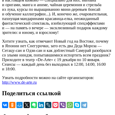
в настоящем кимоно — специально для них: икебана
и оригами, манга и аниме, чайная церемония и стрельба
из лука, курсы по выращиванию мини-деревьев бонсай
и обучение каллиграфии...). И, конечно же, очаровательная,
пахнущая мандаринами красавица-елка, неожиданный
фантастический спектакль, изобилующий спецэффектами
и — на память о вечере — эксклюзивный подарок каждому
зрителю: и юному, и взрослому!
Хотите узнать, как отмечают Новый год на Востоке, почему
в Японии нет Снегурочки, зато есть два Деда Мороза —
Сегацу-сан и Одзи-сан и как доблестный Самурай разобрался
со злыми ниндзя, попытавшимися испортить всем праздник?
Приходите в театр «De-Arte» с 19 декабря по 10 января.
Сеансы — каждый день без выходных в 12:00, 14:00, 16:00
и 18:00.
Узнать подробности можно на сайте организаторов:
http://www.de-arte.ru
Поделиться ссылкой