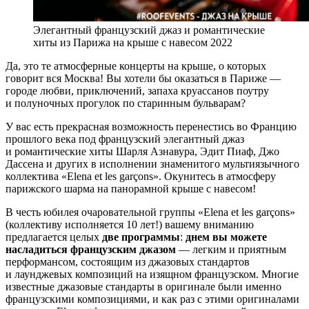
Элегантный французский джаз и романтические
хиты из Парижа на крыше с навесом 2022
Да, это те атмосферные концерты на крыше, о которых
говорит вся Москва! Вы хотели бы оказаться в Париже —
городе любви, приключений, запаха круассанов поутру
и полуночных прогулок по старинным бульварам?
У вас есть прекрасная возможность перенестись во Францию
прошлого века под французский элегантный джаз
и романтические хиты Шарля Азнавура, Эдит Пиаф, Джо
Дассена и других в исполнении знаменитого мультиязычного
коллектива «Elena et les garçons». Окунитесь в атмосферу
парижского шарма на панорамной крыше с навесом!
В честь юбилея очаровательной группы «Elena et les garçons»
(коллективу исполняется 10 лет!) вашему вниманию
предлагается целых
две программы
:
днем вы можете
насладиться французским джазом
— легким и приятным
перформансом, состоящим из джазовых стандартов
и лаунджевых композиций на изящном французском. Многие
известные джазовые стандарты в оригинале были именно
французскими композициями, и как раз с этими оригиналами