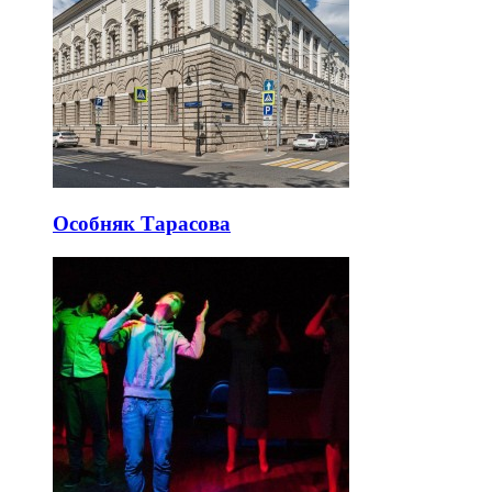
Особняк Тарасова