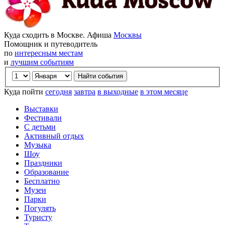
Куда сходить в Москве. Афиша
Москвы
Помощник и путеводитель
по
интересным местам
и
лучшим событиям
Куда пойти
сегодня
завтра
в выходные
в этом месяце
Выставки
Фестивали
С детьми
Активный отдых
Музыка
Шоу
Праздники
Образование
Бесплатно
Музеи
Парки
Погулять
Туристу