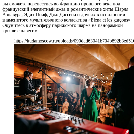
вы сможете перенестись во Францию прошлого века под
французский элегантный джаз и романтические хиты Шарля
Азнавура, Эдит Пиаф, Джо Дассена и других в исполнении
знаменитого мультиязычного коллектива «Elena et les garçons».
Окунитесь в атмосферу парижского шарма на панорамной
крыше с навесом.
https://kudamoscow.ru/uploads/090dad63041b704b892b3ed51