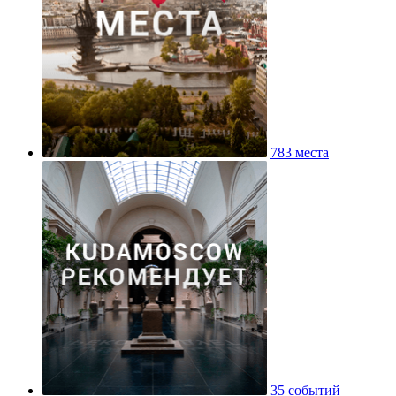
783 места
35 событий