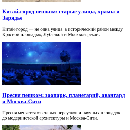
Китай-город пешком: старые улицы, храмы и
Зарядье
Китай-город — не одна улица, а исторический район между
Красной площадью, Лубянкой и Москвой-рекой.
Пресня пешком: зоопарк, планетарий, авангард
и Москва-Сити
Пресня меняется от старых переулков и научных площадок
до модернистской архитектуры и Москва-Сити.