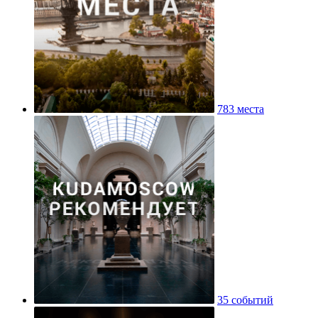
783 места
35 событий