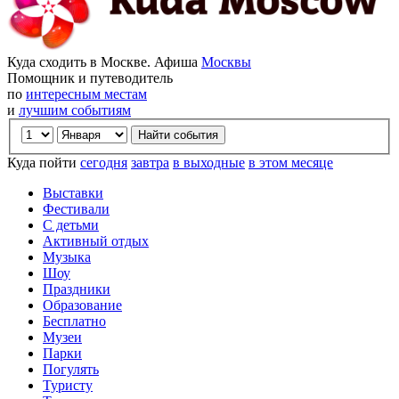
Куда сходить в Москве. Афиша
Москвы
Помощник и путеводитель
по
интересным местам
и
лучшим событиям
Куда пойти
сегодня
завтра
в выходные
в этом месяце
Выставки
Фестивали
С детьми
Активный отдых
Музыка
Шоу
Праздники
Образование
Бесплатно
Музеи
Парки
Погулять
Туристу