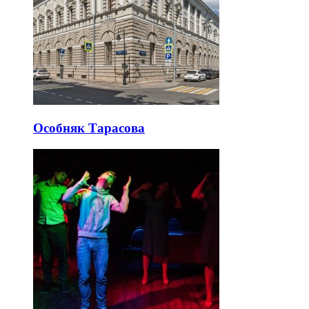
Особняк Тарасова