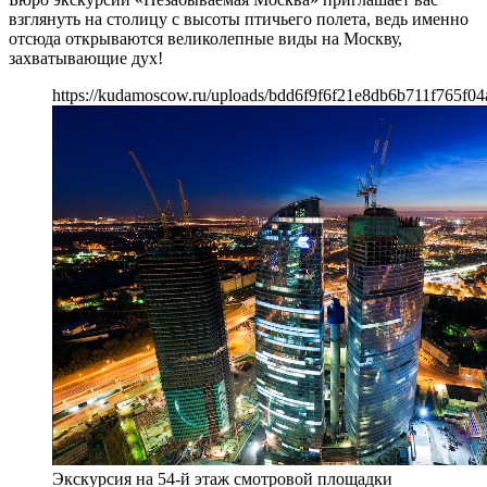
взглянуть на столицу с высоты птичьего полета, ведь именно
отсюда открываются великолепные виды на Москву,
захватывающие дух!
https://kudamoscow.ru/uploads/bdd6f9f6f21e8db6b711f765f04
Экскурсия на 54-й этаж смотровой площадки