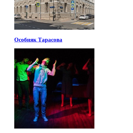
Особняк Тарасова