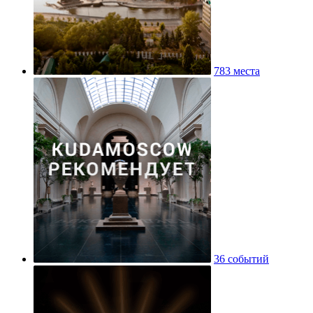
783 места
36 событий