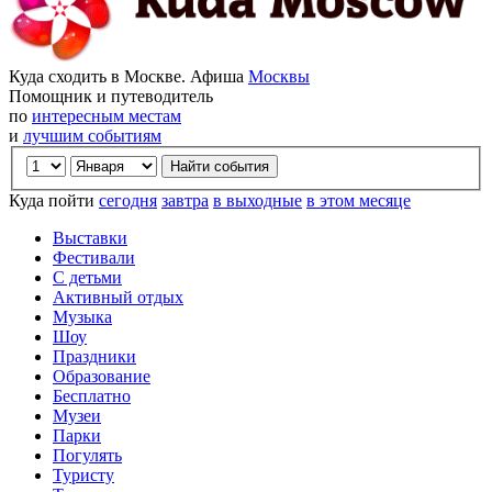
Куда сходить в Москве. Афиша
Москвы
Помощник и путеводитель
по
интересным местам
и
лучшим событиям
Куда пойти
сегодня
завтра
в выходные
в этом месяце
Выставки
Фестивали
С детьми
Активный отдых
Музыка
Шоу
Праздники
Образование
Бесплатно
Музеи
Парки
Погулять
Туристу