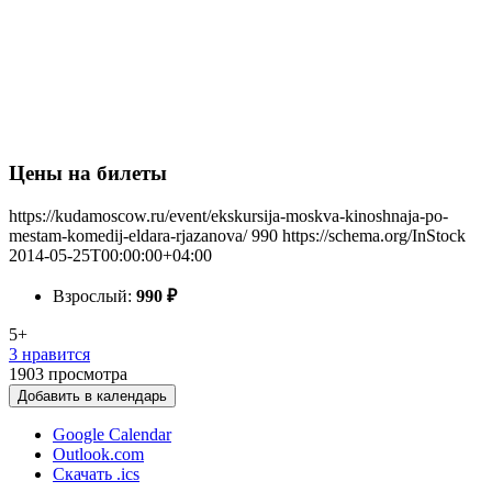
Цены на билеты
https://kudamoscow.ru/event/ekskursija-moskva-kinoshnaja-po-
mestam-komedij-eldara-rjazanova/
990
https://schema.org/InStock
2014-05-25T00:00:00+04:00
Взрослый:
990
₽
5+
3 нравится
1903
просмотра
Добавить в календарь
Google Calendar
Outlook.com
Скачать .ics