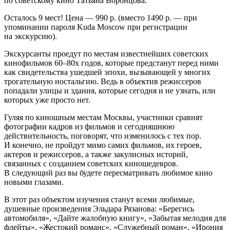
по советскому кино Татьяна Воронцова.
Осталось 9 мест! Цена — 990 р. (вместо 1490 р. — при
упоминании пароля Kuda Moscow при регистрации
на экскурсию).
Экскурсанты проедут по местам известнейших советских
кинофильмов 60–80х годов, которые предстанут перед ними
как свидетельства ушедшей эпохи, вызывающей у многих
трогательную ностальгию. Ведь в объектив режиссеров
попадали улицы и здания, которые сегодня и не узнать, или
которых уже просто нет.
Гуляя по киношным местам Москвы, участники сравнят
фотографии кадров из фильмов и сегодняшнюю
действительность, поговорят, что изменилось с тех пор.
И конечно, не пройдут мимо самих фильмов, их героев,
актеров и режиссеров, а также закулисных историй,
связанных с созданием советских киношедевров.
В следующий раз вы будете пересматривать любимое кино
новыми глазами.
В этот раз объектом изучения станут всеми любимые,
душевные произведения Эльдара Рязанова: «Берегись
автомобиля», «Дайте жалобную книгу», «Забытая мелодия для
флейты», «Жестокий романс», «Служебный роман», «Ирония