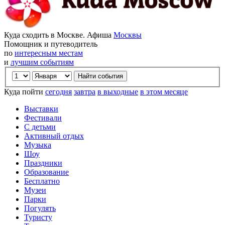
Куда сходить в Москве. Афиша
Москвы
Помощник и путеводитель
по
интересным местам
и
лучшим событиям
Куда пойти
сегодня
завтра
в выходные
в этом месяце
Выставки
Фестивали
С детьми
Активный отдых
Музыка
Шоу
Праздники
Образование
Бесплатно
Музеи
Парки
Погулять
Туристу