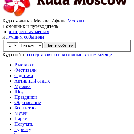
Куда сходить в Москве. Афиша
Москвы
Помощник и путеводитель
по
интересным местам
и
лучшим событиям
Куда пойти
сегодня
завтра
в выходные
в этом месяце
Выставки
Фестивали
С детьми
Активный отдых
Музыка
Шоу
Праздники
Образование
Бесплатно
Музеи
Парки
Погулять
Туристу