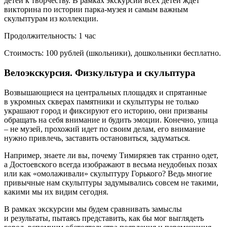
детей к творчеству. В рамках экскурсии всех детей ждет
викторина по истории парка-музея и самым важным
скульптурам из коллекции.
Продолжительность: 1 час
Стоимость: 100 рублей (школьники), дошкольники бесплатно.
Велоэкскурсия. Физкультура и скульптура
Возвышающиеся на центральных площадях и спрятанные
в укромных скверах памятники и скульптуры не только
украшают город и фиксируют его историю, они призваны
обращать на себя внимание и будить эмоции. Конечно, улица
– не музей, прохожий идет по своим делам, его внимание
нужно привлечь, заставить остановиться, задуматься.
Например, знаете ли вы, почему Тимирязев так странно одет,
а Достоевского всегда изображают в весьма неудобных позах
или как «омолаживали» скульптуру Горького? Ведь многие
привычные нам скульптуры задумывались совсем не такими,
какими мы их видим сегодня.
В рамках экскурсии мы будем сравнивать замыслы
и результаты, пытаясь представить, как бы мог выглядеть