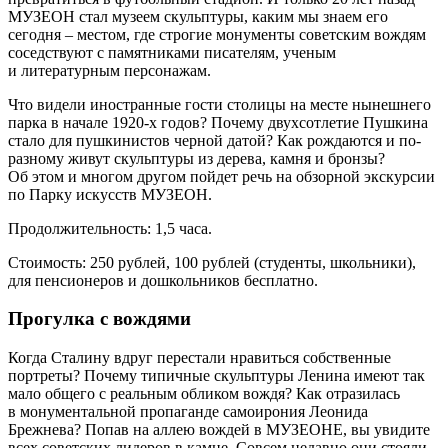
МУЗЕОН стал музеем скульптуры, каким мы знаем его
сегодня – местом, где строгие монументы советским вождям
соседствуют с памятниками писателям, ученым
и литературным персонажам.
Что видели иностранные гости столицы на месте нынешнего
парка в начале 1920-х годов? Почему двухсотлетие Пушкина
стало для пушкинистов черной датой? Как рождаются и по-
разному живут скульптуры из дерева, камня и бронзы?
Об этом и многом другом пойдет речь на обзорной экскурсии
по Парку искусств МУЗЕОН.
Продолжительность: 1,5 часа.
Стоимость: 250 рублей, 100 рублей (студенты, школьники),
для пенсионеров и дошкольников бесплатно.
Прогулка с вождями
Когда Сталину вдруг перестали нравиться собственные
портреты? Почему типичные скульптуры Ленина имеют так
мало общего с реальным обликом вождя? Как отразилась
в монументальной пропаганде самоирония Леонида
Брежнева? Попав на аллею вождей в МУЗЕОНЕ, вы увидите
всех советских лидеров в камне. Совсем недавно они стояли