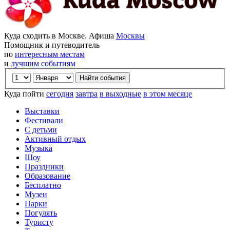
Куда сходить в Москве. Афиша
Москвы
Помощник и путеводитель
по
интересным местам
и
лучшим событиям
Куда пойти
сегодня
завтра
в выходные
в этом месяце
Выставки
Фестивали
С детьми
Активный отдых
Музыка
Шоу
Праздники
Образование
Бесплатно
Музеи
Парки
Погулять
Туристу