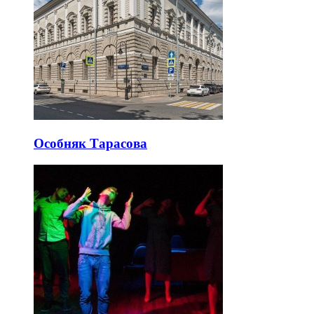
Особняк Тарасова