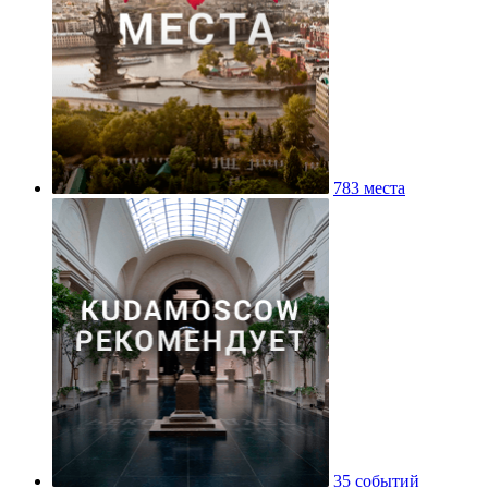
783 места
35 событий