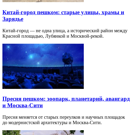
Китай-город пешком: старые улицы, храмы и
Зарядье
Китай-город — не одна улица, а исторический район между
Красной площадью, Лубянкой и Москвой-рекой.
Пресня пешком: зоопарк, планетарий, авангард
и Москва-Сити
Пресня меняется от старых переулков и научных площадок
до модернистской архитектуры и Москва-Сити.