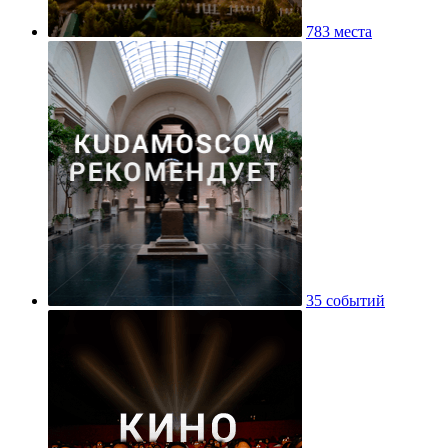
783 места
35 событий