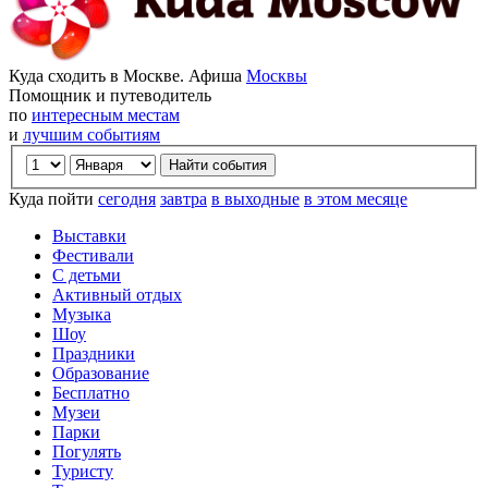
Куда сходить в Москве. Афиша
Москвы
Помощник и путеводитель
по
интересным местам
и
лучшим событиям
Куда пойти
сегодня
завтра
в выходные
в этом месяце
Выставки
Фестивали
С детьми
Активный отдых
Музыка
Шоу
Праздники
Образование
Бесплатно
Музеи
Парки
Погулять
Туристу