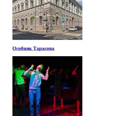
Особняк Тарасова