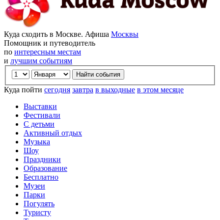
Куда сходить в Москве. Афиша
Москвы
Помощник и путеводитель
по
интересным местам
и
лучшим событиям
Куда пойти
сегодня
завтра
в выходные
в этом месяце
Выставки
Фестивали
С детьми
Активный отдых
Музыка
Шоу
Праздники
Образование
Бесплатно
Музеи
Парки
Погулять
Туристу