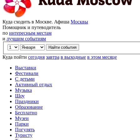
Куда сходить в Москве. Афиша
Москвы
Помощник и путеводитель
по
интересным местам
и
лучшим событиям
Куда пойти
сегодня
завтра
в выходные
в этом месяце
Выставки
Фестивали
С детьми
Активный отдых
Музыка
Шоу
Праздники
Образование
Бесплатно
Музеи
Парки
Погулять
Туристу