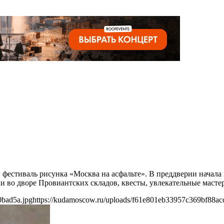
 фестиваль рисунка «Москва на асфальте». В преддверии начала
и во дворе Провиантских складов, квесты, увлекательные мастер
0bad5a.jpg
https://kudamoscow.ru/uploads/f61e801eb33957c369bf88ac