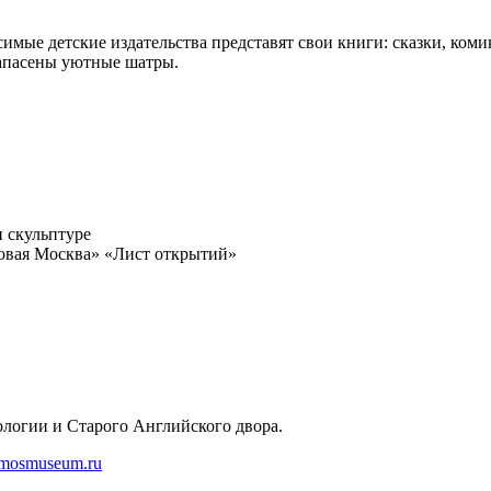
мые детские издательства представят свои книги: сказки, коми
запасены уютные шатры.
 скульптуре
ковая Москва» «Лист открытий»
логии и Старого Английского двора.
.mosmuseum.ru