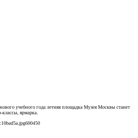
 нового учебного года летняя площадка Музея Москвы станет
-классы, ярмарка.
c10bad5a.jpg
600
450