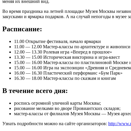
меняя их внешний вид.
Во время праздника на летней площадке Музея Москвы независи
закусками и ярмарка подарков. А на случай непогоды в музее 
Расписание:
11.00 Открытие фестиваля, начало ярмарки
11.00 — 12.00 Мастер-классы по архитектуре и живописи
12.00 — 13.30 Ролевая игра «Вперед в прошлое»
13.30 — 15.00 Историческая викторина и игра-квест
15.00 — 16.00 Мастер-классы по пластилиновой Москве и
15.00 — 16.00 Игра на экспозиции «Древняя и Средневе
16.00 — 16.30 Пластический перформанс «Бум Парк»
16.30 — 18.00 Мастер-классы по сказкам и книгам
В течение всего дня:
роспись огромной уличной карты Москвы;
рисование мелками во дворе Провиантских складов;
мастер-классы от филиалов Музея Москвы — Музея архео
Узнать подробности можно на сайте организаторов:
http://www