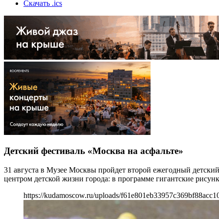
Скачать .ics
Детский фестиваль «Москва на асфальте»
31 августа в Музее Москвы пройдет второй ежегодный детский
центром детской жизни города: в программе гигантские рисунк
https://kudamoscow.ru/uploads/f61e801eb33957c369bf88acc1