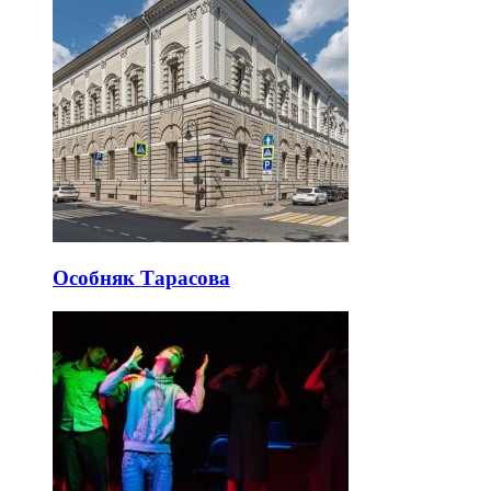
Особняк Тарасова