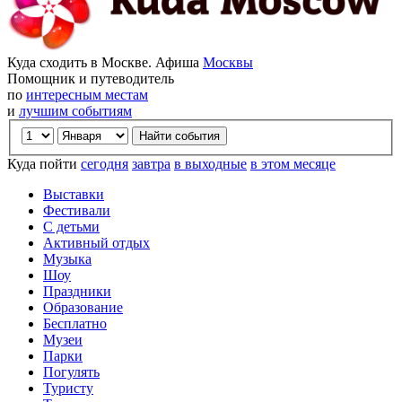
Куда сходить в Москве. Афиша
Москвы
Помощник и путеводитель
по
интересным местам
и
лучшим событиям
Куда пойти
сегодня
завтра
в выходные
в этом месяце
Выставки
Фестивали
С детьми
Активный отдых
Музыка
Шоу
Праздники
Образование
Бесплатно
Музеи
Парки
Погулять
Туристу