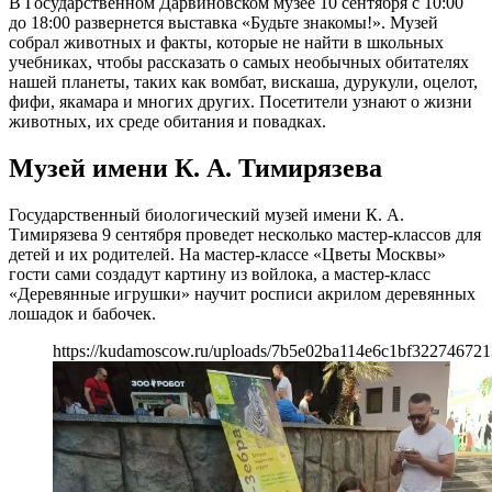
В Государственном Дарвиновском музее 10 сентября с 10:00
до 18:00 развернется выставка «Будьте знакомы!». Музей
собрал животных и факты, которые не найти в школьных
учебниках, чтобы рассказать о самых необычных обитателях
нашей планеты, таких как вомбат, вискаша, дурукули, оцелот,
фифи, якамара и многих других. Посетители узнают о жизни
животных, их среде обитания и повадках.
Музей имени К. А. Тимирязева
Государственный биологический музей имени К. А.
Тимирязева 9 сентября проведет несколько мастер-классов для
детей и их родителей. На мастер-классе «Цветы Москвы»
гости сами создадут картину из войлока, а мастер-класс
«Деревянные игрушки» научит росписи акрилом деревянных
лошадок и бабочек.
https://kudamoscow.ru/uploads/7b5e02ba114e6c1bf322746721