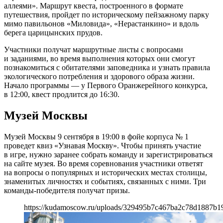
аллеями». Маршрут квеста, построенного в формате
путешествия, пройдет по историческому пейзажному парку
мимо павильонов «Миловида», «Нерастанкино» и вдоль
берега царицынских прудов.
Участники получат маршрутные листы с вопросами
и заданиями, во время выполнения которых они смогут
познакомиться с обитателями заповедника и узнать правила
экологического потребления и здорового образа жизни.
Начало программы — у Первого Оранжерейного конкурса,
в 12:00, квест продлится до 16:30.
Музей Москвы
Музей Москвы 9 сентября в 19:00 в фойе корпуса № 1
проведет квиз «Узнавая Москву». Чтобы принять участие
в игре, нужно заранее собрать команду и зарегистрироваться
на сайте музея. Во время соревнования участники ответят
на вопросы о популярных и исторических местах столицы,
знаменитых личностях и событиях, связанных с ними. Три
команды-победителя получат призы.
https://kudamoscow.ru/uploads/329495b7c467ba2c78d1887b19