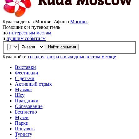
Куда сходить в Москве. Афиша
Москвы
Помощник и путеводитель
по
интересным местам
и
лучшим событиям
Куда пойти
сегодня
завтра
в выходные
в этом месяце
Выставки
Фестивали
С детьми
Активный отдых
Музыка
Шоу
Праздники
Образование
Бесплатно
Музеи
Парки
Погулять
Туристу