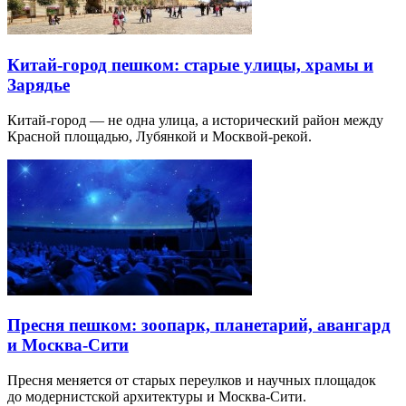
Китай-город пешком: старые улицы, храмы и
Зарядье
Китай-город — не одна улица, а исторический район между
Красной площадью, Лубянкой и Москвой-рекой.
Пресня пешком: зоопарк, планетарий, авангард
и Москва-Сити
Пресня меняется от старых переулков и научных площадок
до модернистской архитектуры и Москва-Сити.