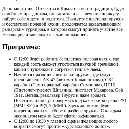
День защитника Отечества в Крылатском, по традиции, будет
семейным праздником, где занятие и развлечение по вкусу
найдут себе и дети, и родители. Начнутся с выставки оружия
и бесплатной полевой кухни, продолжатся захватывающим
рыцарским турниром, в котором смогут принять участие все
желающие, и завершатся яркой анимацией.
Программа:
С 12:00 будет работать бесплатная полевая кухня, где
каждый гость сможет угоститься вкусной гречневой
кашей с тушенкой и согреться теплым чаем.
Начнется праздник с выставки оружия, где будут
представлены АК-47 (автомат Калашникова), СКС
карабин (Самозарядный карабин Симонова), ППШ
(Пистолет-пулемёт Шпагина), пистолет Макарова, Colt
1911, Beretta, револьвер Таурус и даже арбалет.
Посетители смогут подержать в руках макеты гранат Ф1
(ММГ Ф1) и РГД-5 (ММГ). Здесь же можно будет
потренироваться в сборе и разборе оружия. С каждым
экспонатом можно будет сфотографироваться.
С 12:00 до 13:30 у главной сцены желающие любого
возраста смогут пройти «Курс молодого бойца».