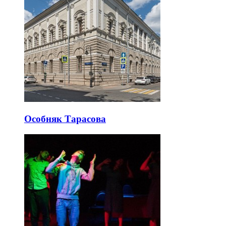
Особняк Тарасова