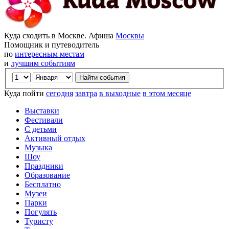
Куда сходить в Москве. Афиша
Москвы
Помощник и путеводитель
по
интересным местам
и
лучшим событиям
Куда пойти
сегодня
завтра
в выходные
в этом месяце
Выставки
Фестивали
С детьми
Активный отдых
Музыка
Шоу
Праздники
Образование
Бесплатно
Музеи
Парки
Погулять
Туристу