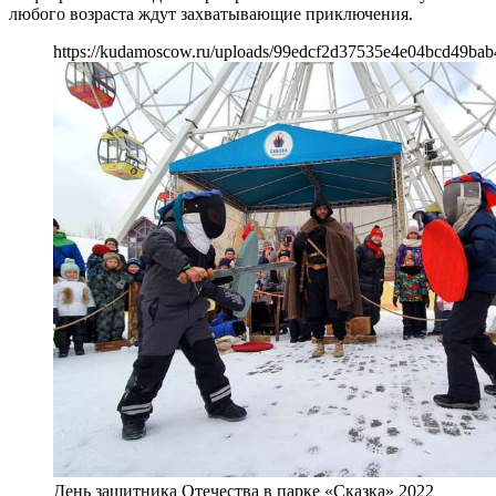
любого возраста ждут захватывающие приключения.
https://kudamoscow.ru/uploads/99edcf2d37535e4e04bcd49bab
День защитника Отечества в парке «Сказка» 2022