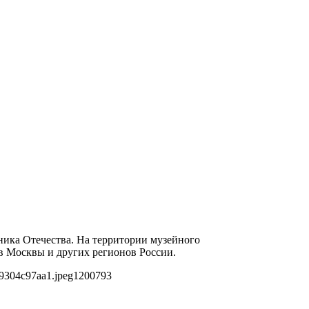
ника Отечества. На территории музейного
в Москвы и других регионов России.
9304c97aa1.jpeg
1200
793