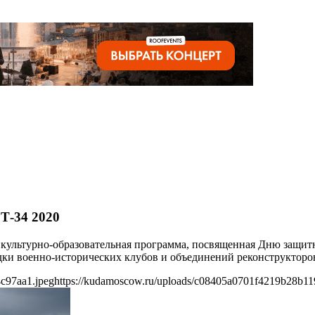
 Т-34 2020
я культурно-образовательная программа, посвященная Дню защит
дки военно-исторических клубов и объединений реконструкторо
c97aa1.jpeg
https://kudamoscow.ru/uploads/c08405a0701f4219b28b11