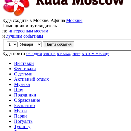
Куда сходить в Москве. Афиша
Москвы
Помощник и путеводитель
по
интересным местам
и
лучшим событиям
Куда пойти
сегодня
завтра
в выходные
в этом месяце
Выставки
Фестивали
С детьми
Активный отдых
Музыка
Шоу
Праздники
Образование
Бесплатно
Музеи
Парки
Погулять
Туристу