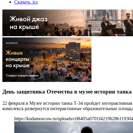
Скачать .ics
День защитника Отечества в музее истории танка
22 февраля в Музее истории танка Т-34 пройдет интерактивна
комплекса развернутся интерактивные образовательные площа
https://kudamoscow.ru/uploads/c08405a0701f4219b28b119304