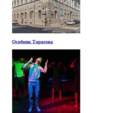
Особняк Тарасова