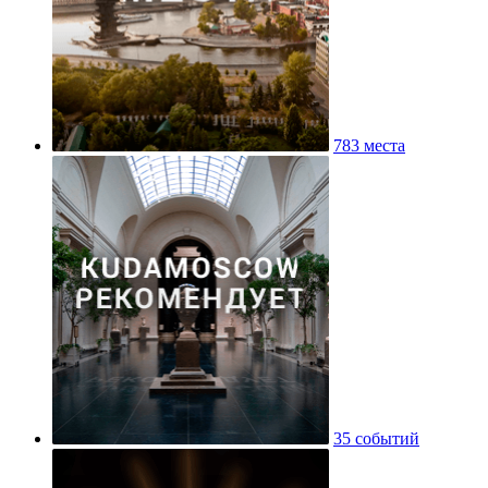
783 места
35 событий