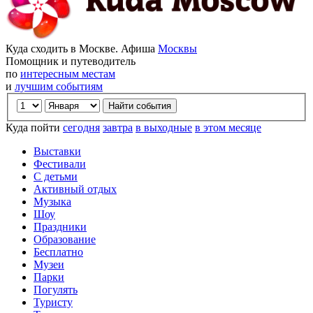
Куда сходить в Москве. Афиша
Москвы
Помощник и путеводитель
по
интересным местам
и
лучшим событиям
Куда пойти
сегодня
завтра
в выходные
в этом месяце
Выставки
Фестивали
С детьми
Активный отдых
Музыка
Шоу
Праздники
Образование
Бесплатно
Музеи
Парки
Погулять
Туристу