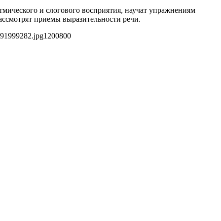
итмического и слогового восприятия, научат упражнениям
рассмотрят приемы выразительности речи.
e91999282.jpg
1200
800