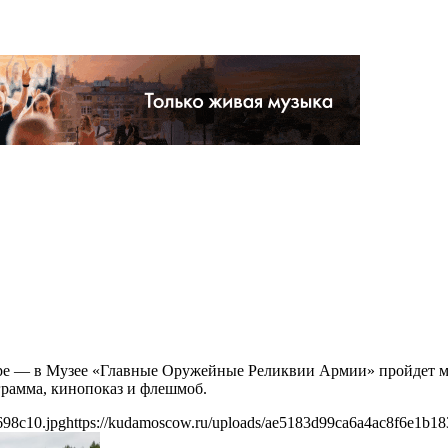
оре — в Музее «Главные Оружейные Реликвии Армии» пройдет м
грамма, кинопоказ и флешмоб.
698c10.jpg
https://kudamoscow.ru/uploads/ae5183d99ca6a4ac8f6e1b18