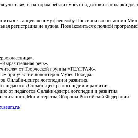
ля учителя», на котором ребята смогут подготовить подарки дл
диниться к танцевальному флешмобу Пансиона воспитанниц Мин
ельная регистрация не нужна. Познакомиться с полной программ
ервоклассница».
 «Выразительная речь».
 учителя» от Творческой группы «ТЕАТРАЖ».
ля» при участии волонтёров Музея Победы.
гов Онлайн-центра логопедии и развития.
от педагогов Онлайн-центра логопедии и развития.
нию от педагогов Онлайн-центра логопедии и развития.
воспитанниц Министерства Обороны Российской Федерации.
amuseum.ru/