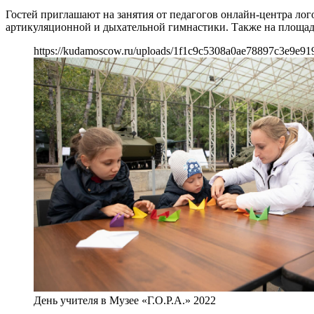
Гостей приглашают на занятия от педагогов онлайн-центра ло
артикуляционной и дыхательной гимнастики. Также на площадк
https://kudamoscow.ru/uploads/1f1c9c5308a0ae78897c3e9e91
День учителя в Музее «Г.О.Р.А.» 2022