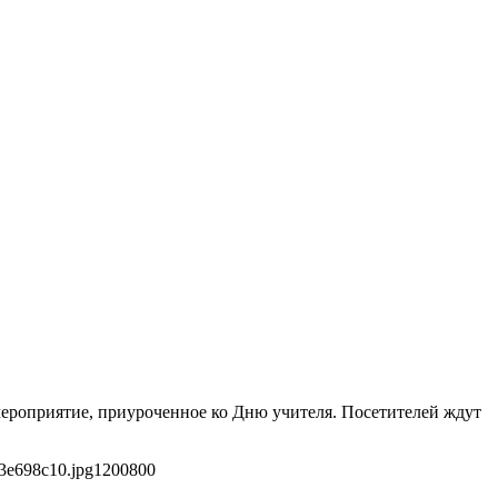
ероприятие, приуроченное ко Дню учителя. Посетителей ждут
3e698c10.jpg
1200
800