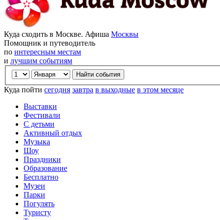
Куда сходить в Москве. Афиша
Москвы
Помощник и путеводитель
по
интересным местам
и
лучшим событиям
Куда пойти
сегодня
завтра
в выходные
в этом месяце
Выставки
Фестивали
С детьми
Активный отдых
Музыка
Шоу
Праздники
Образование
Бесплатно
Музеи
Парки
Погулять
Туристу