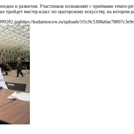
гопедии и развития. Участников познакомят с приёмами темпо-р
е пройдет мастер-класс по ораторскому искусству, на котором 
999282.jpg
https://kudamoscow.ru/uploads/1f1c9c5308a0ae78897c3e9