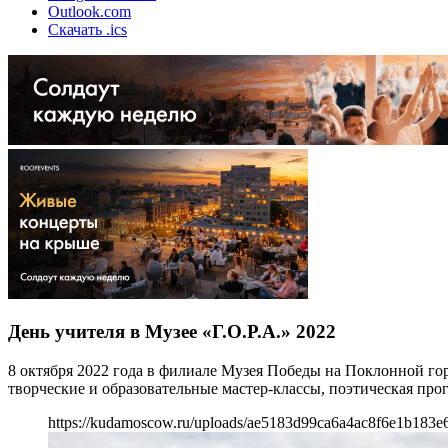
Outlook.com
Скачать .ics
День учителя в Музее «Г.О.Р.А.» 2022
8 октября 2022 года в филиале Музея Победы на Поклонной г
творческие и образовательные мастер-классы, поэтическая про
https://kudamoscow.ru/uploads/ae5183d99ca6a4ac8f6e1b183e