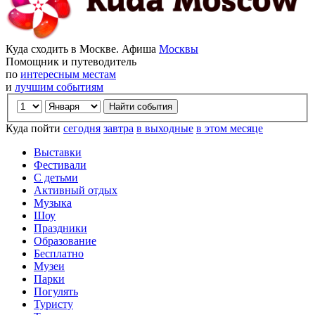
Куда сходить в Москве. Афиша
Москвы
Помощник и путеводитель
по
интересным местам
и
лучшим событиям
Куда пойти
сегодня
завтра
в выходные
в этом месяце
Выставки
Фестивали
С детьми
Активный отдых
Музыка
Шоу
Праздники
Образование
Бесплатно
Музеи
Парки
Погулять
Туристу