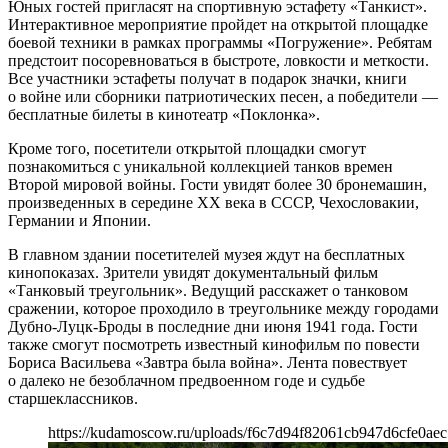
Юных гостей пригласят на спортивную эстафету «Танкист».
Интерактивное мероприятие пройдет на открытой площадке
боевой техники в рамках программы «Погружение». Ребятам
предстоит посоревноваться в быстроте, ловкости и меткости.
Все участники эстафеты получат в подарок значки, книги
о войне или сборники патриотических песен, а победители —
бесплатные билеты в кинотеатр «Поклонка».
Кроме того, посетители открытой площадки смогут
познакомиться с уникальной коллекцией танков времен
Второй мировой войны. Гости увидят более 30 бронемашин,
произведенных в середине ХХ века в СССР, Чехословакии,
Германии и Японии.
В главном здании посетителей музея ждут на бесплатных
кинопоказах. Зрители увидят документальный фильм
«Танковый треугольник». Ведущий расскажет о танковом
сражении, которое проходило в треугольнике между городами
Дубно-Луцк-Броды в последние дни июня 1941 года. Гости
также смогут посмотреть известный кинофильм по повести
Бориса Васильева «Завтра была война». Лента повествует
о далеко не безоблачном предвоенном годе и судьбе
старшеклассников.
https://kudamoscow.ru/uploads/f6c7d94f82061cb947d6cfe0aec