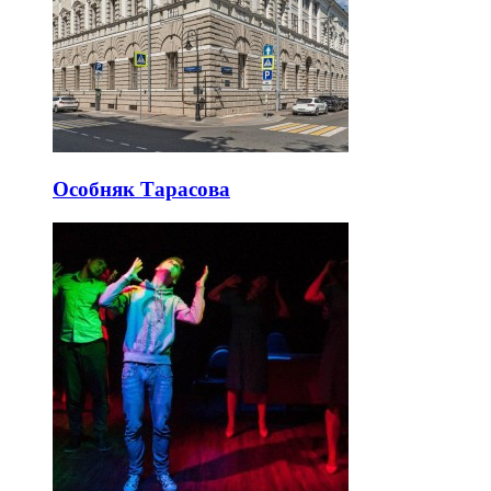
Особняк Тарасова