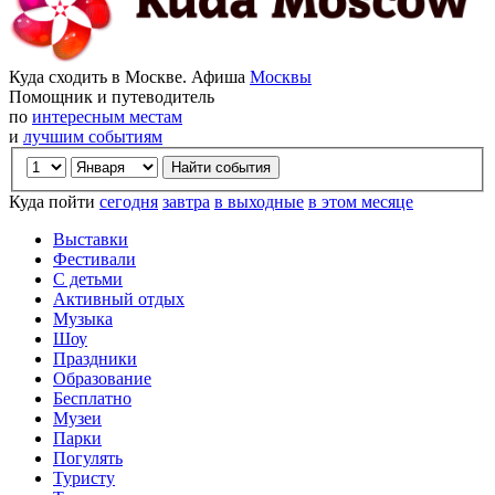
Куда сходить в Москве. Афиша
Москвы
Помощник и путеводитель
по
интересным местам
и
лучшим событиям
Куда пойти
сегодня
завтра
в выходные
в этом месяце
Выставки
Фестивали
С детьми
Активный отдых
Музыка
Шоу
Праздники
Образование
Бесплатно
Музеи
Парки
Погулять
Туристу