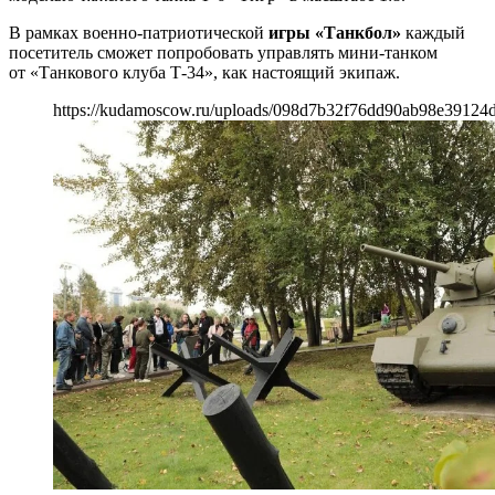
В рамках военно-патриотической
игры «Танкбол»
каждый
посетитель сможет попробовать управлять мини-танком
от «Танкового клуба Т-34», как настоящий экипаж.
https://kudamoscow.ru/uploads/098d7b32f76dd90ab98e39124d