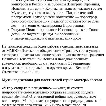
конкурсов в России и за рубежом (Венгрия, Германия,
Испания, Болгария). Коллектив является частым гостем
Музея, где с успехом выступает с Патриотической
программой. Руководитель коллектива — хореограф,
режиссёр-постановщик, педагог со стажем более 20ти
лет — Евгения Александровна Подстрешная.
Рогунов Иван
— финалист 10 сезона проекта «Голос.
дети», обладатель Гранд-При российских
и международных музыкальных конкурсов.
На танковой локации будет работать специальная выставка
от ММОО «Поисковое объединение «Тризна», гости увидят
фотографии, рассказывающие о раскопках на местах сражения
Великой Отечественной Войны и находках военных
археологов, пообщаются с участниками Объединения
и изучат макеты стрелкового оружия времен Великой
Отечественной войны.
Музей подготовил для посетителей серию мастер-классов:
«Что у солдата в вещмешке»
— каждый сможет
попробовать самостоятельно собрать вещмешок солдата
времен Великой Отечественной войны под руководством
волонтеров, Мастер-класс по управлению радиоуправляемой
моделью тяжелого танка Т-6 «Тигр» в масштабе 1:8.