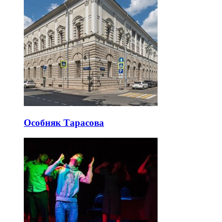
Особняк Тарасова