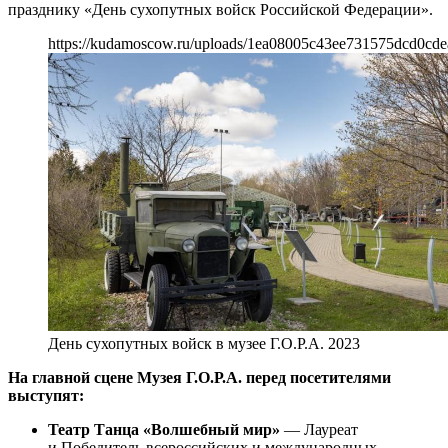
празднику «День сухопутных войск Российской Федерации».
https://kudamoscow.ru/uploads/1ea08005c43ee731575dcd0cde
День сухопутных войск в музее Г.О.Р.А. 2023
На главной сцене Музея Г.О.Р.А. перед посетителями
выступят:
Театр Танца «Волшебный мир»
— Лауреат
и Победитель всероссийских и международных