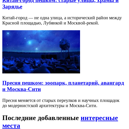
Китай-город пешком: старые улицы, храмы и
Зарядье
Китай-город — не одна улица, а исторический район между
Красной площадью, Лубянкой и Москвой-рекой.
Пресня пешком: зоопарк, планетарий, авангард
и Москва-Сити
Пресня меняется от старых переулков и научных площадок
до модернистской архитектуры и Москва-Сити.
Последние добавленные
интересные
места