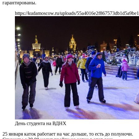
гарантированы.
https://kudamoscow.ru/uploads/55a4016e2f867573db1d5a9be1
День студента на ВДНХ
25 января каток работает на час дольше, то есть до полуночи.