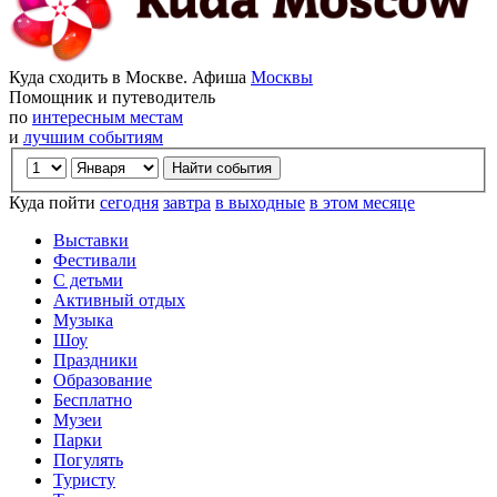
Куда сходить в Москве. Афиша
Москвы
Помощник и путеводитель
по
интересным местам
и
лучшим событиям
Куда пойти
сегодня
завтра
в выходные
в этом месяце
Выставки
Фестивали
С детьми
Активный отдых
Музыка
Шоу
Праздники
Образование
Бесплатно
Музеи
Парки
Погулять
Туристу