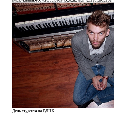
https://kudamoscow.ru/uploads/45262a24ed74211a8fd9cd15a4
День студента на ВДНХ