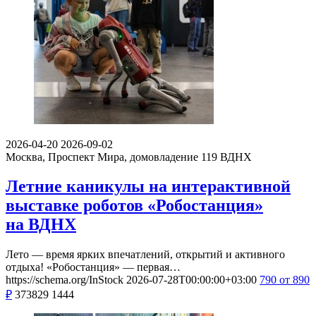
2026-04-20
2026-09-02
Москва, Проспект Мира, домовладение 119
ВДНХ
Летние каникулы на интерактивной
выставке роботов «Робостанция»
на ВДНХ
Лето — время ярких впечатлений, открытий и активного
отдыха! «Робостанция» — первая…
https://schema.org/InStock
2026-07-28T00:00:00+03:00
790
от 890
₽
373829
1444