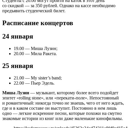
Студенты с 20.00 могут пройти на каток в этот день
со скидкой — за 350 рублей. Однако на кассе необходимо
предъявить студенческий билет.
Расписание концертов
24 января
19.00 — Миша Лузин;
20.00 — Мила Ракета.
25 января
21.00 — My sister’s band;
22.00 — Пьер Эдель.
Миша Лузин
— музыкант, которому более всего подойдет
эпитет «rolling stone», или «перекати-поле». Непостоянный
и романтичный: никогда точно не знаешь, чего от него ждать,
где и в каком составе он выступит. Постоянно в нем лишь
одно — легкие искренние песни, которые похожи на смутно
знакомые истории из книг или даже маленькие кинофильмы.