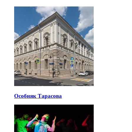
Особняк Тарасова