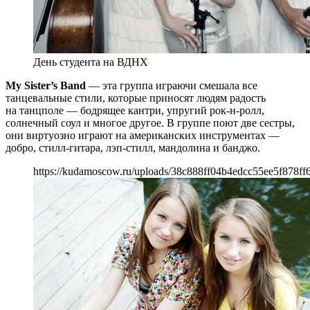
День студента на ВДНХ
My Sister’s Band
— эта группа играючи смешала все
танцевальные стили, которые приносят людям радость
на танцполе — бодрящее кантри, упругий рок-н-ролл,
солнечный соул и многое другое. В группе поют две сестры,
они виртуозно играют на американских инструментах —
добро, стилл-гитара, лэп-стилл, мандолина и банджо.
https://kudamoscow.ru/uploads/38c888ff04b4edcc55ee5f878ff6