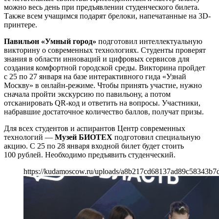
можно весь день при предъявлении студенческого билета.
Также всем учащимся подарят брелоки, напечатанные на 3D-
принтере.
Павильон «Умный город»
подготовил интеллектуальную
викторину о современных технологиях. Студенты проверят
знания в области инноваций и цифровых сервисов для
создания комфортной городской среды. Викторина пройдет
с 25 по 27 января на базе интерактивного гида «Узнай
Москву» в онлайн-режиме. Чтобы принять участие, нужно
сначала пройти экскурсию по павильону, а потом
отсканировать QR-код и ответить на вопросы. Участники,
набравшие достаточное количество баллов, получат призы.
Для всех студентов и аспирантов Центр современных
технологий —
Музей БИОТЕХ
подготовил специальную
акцию. С 25 по 28 января входной билет будет стоить
100 рублей. Необходимо предъявить студенческий.
https://kudamoscow.ru/uploads/a8b217cd68137ad89c58343b7