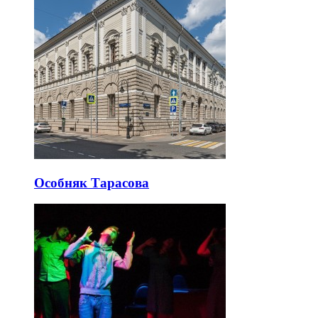
Особняк Тарасова