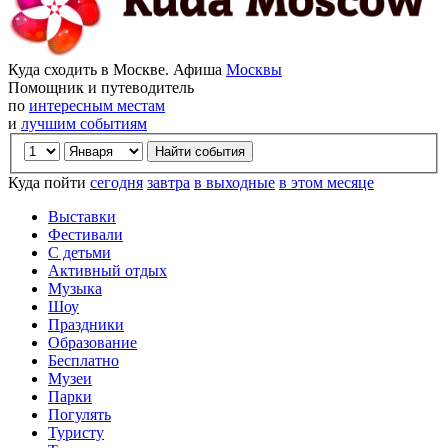
Куда сходить в Москве. Афиша
Москвы
Помощник и путеводитель
по
интересным местам
и
лучшим событиям
Куда пойти
сегодня
завтра
в выходные
в этом месяце
Выставки
Фестивали
С детьми
Активный отдых
Музыка
Шоу
Праздники
Образование
Бесплатно
Музеи
Парки
Погулять
Туристу