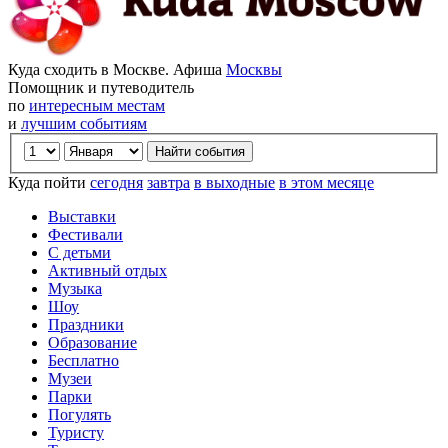
Куда сходить в Москве. Афиша
Москвы
Помощник и путеводитель
по
интересным местам
и
лучшим событиям
Куда пойти
сегодня
завтра
в выходные
в этом месяце
Выставки
Фестивали
С детьми
Активный отдых
Музыка
Шоу
Праздники
Образование
Бесплатно
Музеи
Парки
Погулять
Туристу