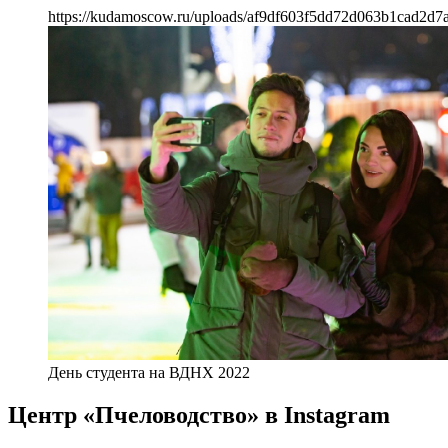
https://kudamoscow.ru/uploads/af9df603f5dd72d063b1cad2d7
День студента на ВДНХ 2022
Центр «Пчеловодство» в Instagram