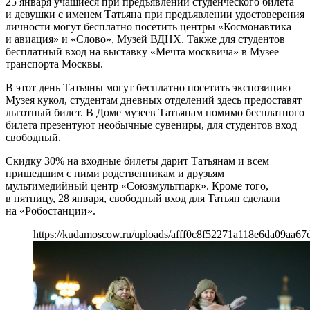
25 января учащиеся при предъявлении студенческого билета
и девушки с именем Татьяна при предъявлении удостоверения
личности могут бесплатно посетить центры «Космонавтика
и авиация» и «Слово», Музей ВДНХ. Также для студентов
бесплатный вход на выставку «Мечта москвича» в Музее
транспорта Москвы.
В этот день Татьяны могут бесплатно посетить экспозицию
Музея кукол, студентам дневных отделений здесь предоставят
льготный билет. В Доме музеев Татьянам помимо бесплатного
билета презентуют необычные сувениры, для студентов вход
свободный.
Скидку 30% на входные билеты дарит Татьянам и всем
пришедшим с ними родственникам и друзьям
мультимедийный центр «Союзмультпарк». Кроме того,
в пятницу, 28 января, свободный вход для Татьян сделали
на «Робостанции».
https://kudamoscow.ru/uploads/afff0c8f52271a118e6da09aa67