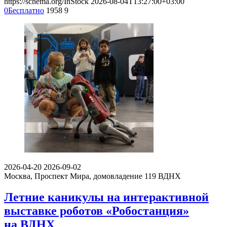
https://schema.org/InStock
2026-08-04T13:27:00+03:00
0
Бесплатно
1958
9
2026-04-20
2026-09-02
Москва, Проспект Мира, домовладение 119
ВДНХ
Летние каникулы на интерактивной
выставке роботов «Робостанция»
на ВДНХ