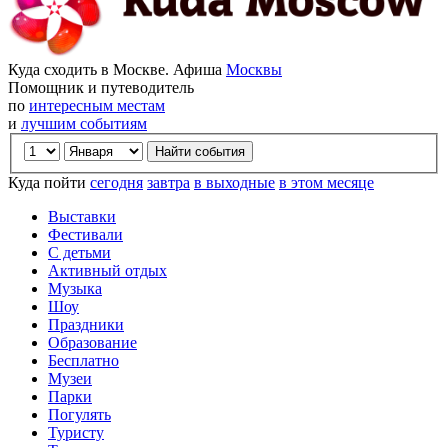
Куда сходить в Москве. Афиша
Москвы
Помощник и путеводитель
по
интересным местам
и
лучшим событиям
Куда пойти
сегодня
завтра
в выходные
в этом месяце
Выставки
Фестивали
С детьми
Активный отдых
Музыка
Шоу
Праздники
Образование
Бесплатно
Музеи
Парки
Погулять
Туристу