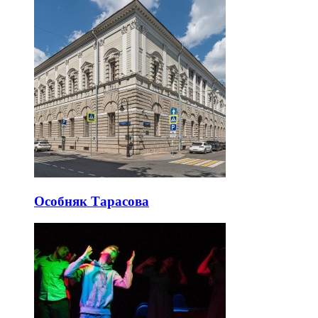
Особняк Тарасова