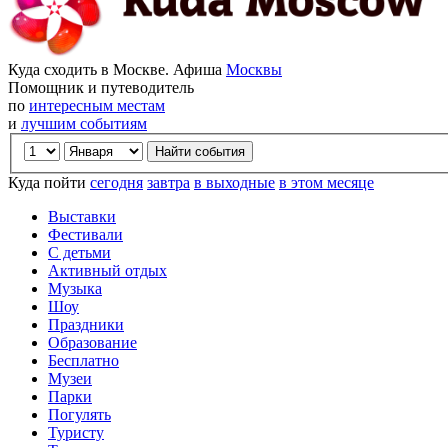
Куда сходить в Москве. Афиша
Москвы
Помощник и путеводитель
по
интересным местам
и
лучшим событиям
Куда пойти
сегодня
завтра
в выходные
в этом месяце
Выставки
Фестивали
С детьми
Активный отдых
Музыка
Шоу
Праздники
Образование
Бесплатно
Музеи
Парки
Погулять
Туристу