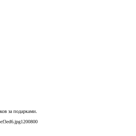
ков за подарками.
ef3ed6.jpg
1200
800