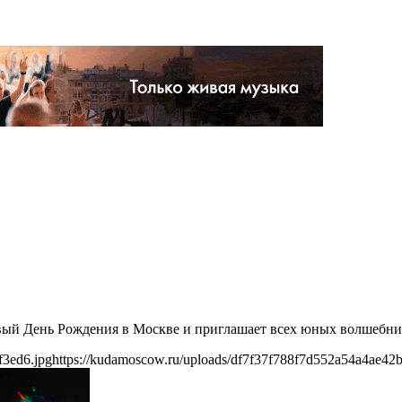
рвый День Рождения в Москве и приглашает всех юных волшебни
f3ed6.jpg
https://kudamoscow.ru/uploads/df7f37f788f7d552a54a4ae42b