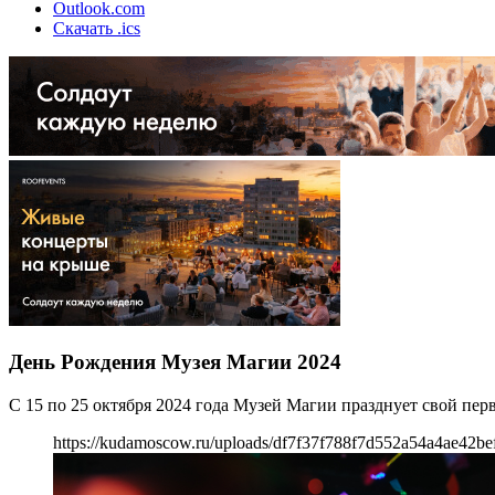
Outlook.com
Скачать .ics
День Рождения Музея Магии 2024
С 15 по 25 октября 2024 года Музей Магии празднует свой пе
https://kudamoscow.ru/uploads/df7f37f788f7d552a54a4ae42be