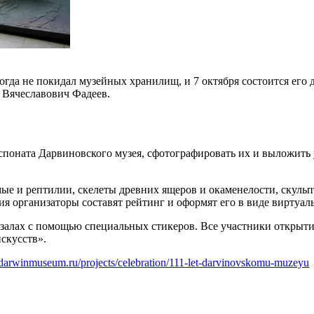
гда не покидал музейных хранилищ, и 7 октября состоится его 
 Вячеславович Фадеев.
споната Дарвиновского музея, сфотографировать их и выложить 
мые и рептилии, скелеты древних ящеров и окаменелости, скуль
я организаторы составят рейтинг и оформят его в виде виртуал
залах с помощью специальных стикеров. Все участники открыти
скусств».
darwinmuseum.ru/projects/celebration/111-let-darvinovskomu-muzeyu