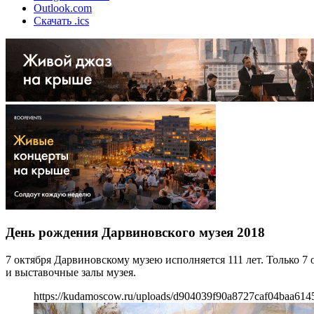
Outlook.com
Скачать .ics
День рождения Дарвиновского музея 2018
7 октября Дарвиновскому музею исполняется 111 лет. Только 7 
и выставочные залы музея.
https://kudamoscow.ru/uploads/d904039f90a8727caf04baa614