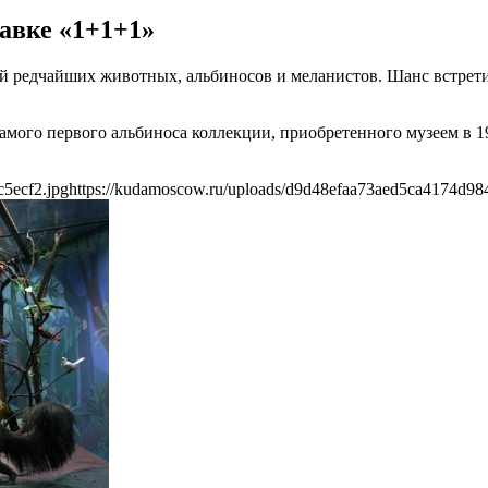
авке «1+1+1»
 редчайших животных, альбиносов и меланистов. Шанс встретить
самого первого альбиноса коллекции, приобретенного музеем в 
5ecf2.jpg
https://kudamoscow.ru/uploads/d9d48efaa73aed5ca4174d98