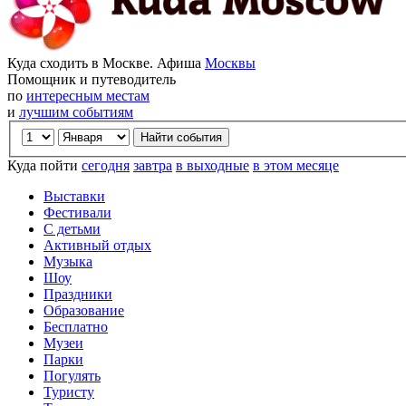
Куда сходить в Москве. Афиша
Москвы
Помощник и путеводитель
по
интересным местам
и
лучшим событиям
Куда пойти
сегодня
завтра
в выходные
в этом месяце
Выставки
Фестивали
С детьми
Активный отдых
Музыка
Шоу
Праздники
Образование
Бесплатно
Музеи
Парки
Погулять
Туристу