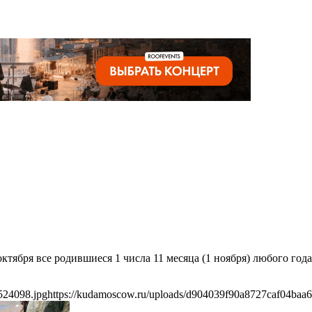
октября все родившиеся 1 числа 11 месяца (1 ноября) любого го
524098.jpg
https://kudamoscow.ru/uploads/d904039f90a8727caf04baa