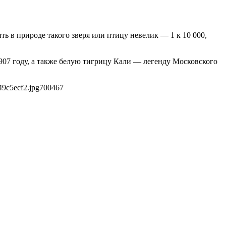
 в природе такого зверя или птицу невелик — 1 к 10 000,
1907 году, а также белую тигрицу Кали — легенду Московского
49c5ecf2.jpg
700
467