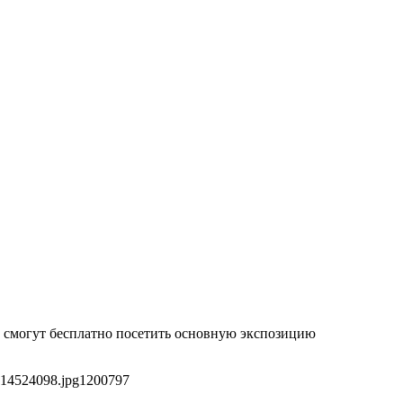
да смогут бесплатно посетить основную экспозицию
614524098.jpg
1200
797