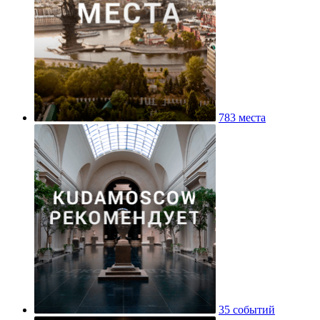
783 места
35 событий