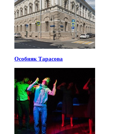
Особняк Тарасова