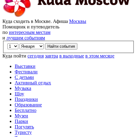
Куда сходить в Москве. Афиша
Москвы
Помощник и путеводитель
по
интересным местам
и
лучшим событиям
Куда пойти
сегодня
завтра
в выходные
в этом месяце
Выставки
Фестивали
С детьми
Активный отдых
Музыка
Шоу
Праздники
Образование
Бесплатно
Музеи
Парки
Погулять
Туристу