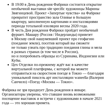
В 19:00 в День рождения Фабрики состоится открытие
необычной выставки site specific художницы Марины
Звягинцевой. Проект «Запертые чувства» на Фабрике
превратит пространство зала Оливье в большую
квартиру, заполненную картинами и инсталляциями
периода тотальной изоляции весны 2020 года.
В честь Дня рождения Фабрики пройдет необычный
фуршет. Машару (Россия / Нидерланды) привезет
в Москву свой нашумевший проект про геофагию
(поедание земли), посетив который вы сможете
не только узнать про традицию поедания глины и мела
в разных странах (в том числе в России),
но и попробовать образцы из Суринама, Индонезии или
Кубы.
Цех Отделки по-прежнему ждёт вас в качестве
виртуальной платформы, с которой вы можете
отправиться на скоростном поезде в Токио — благодаря
уникальной пиксель арт инсталляции waneella (Валерия
Санчило) «Поезд «Москва — Токио».
Фабрика не зря празднует День рождения в январе.
Организаторы уверены, что ставшие вновь возможными
посещение выставок и встречи с художниками в начале 2021
года — это хорошая примета.