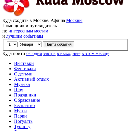
Куда сходить в Москве. Афиша
Москвы
Помощник и путеводитель
по
интересным местам
и
лучшим событиям
Куда пойти
сегодня
завтра
в выходные
в этом месяце
Выставки
Фестивали
С детьми
Активный отдых
Музыка
Шоу
Праздники
Образование
Бесплатно
Музеи
Парки
Погулять
Туристу