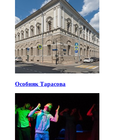
Особняк Тарасова