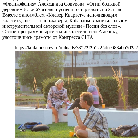
«Франкофония» Александра Сокурова, «Огни большой
деревни» Ильи Учителя и успешно стартовать на Западе.
Вместе с ансамблем «Клевер Квартет», исполняющим
классику, рок — и поп-каверы, Кабардоков записал альбом
инструментальной авторской музыки «Песни без слов».
С этой программой артисты исколесили всю Америку,
удостоившись грамоты от Конгресса США.
https://kudamoscow.ru/uploads/33522f2b1225dce083abb7d2a2