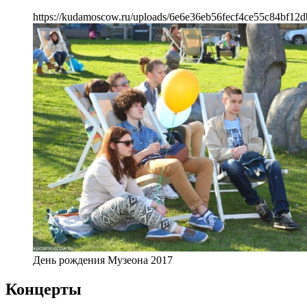
https://kudamoscow.ru/uploads/6e6e36eb56fecf4ce55c84bf12d
День рождения Музеона 2017
Концерты