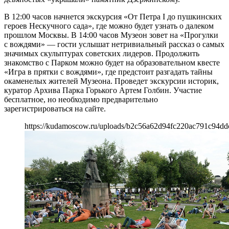
В 12:00 часов начнется экскурсия «От Петра I до пушкинских
героев Нескучного сада», где можно будет узнать о далеком
прошлом Москвы. В 14:00 часов Музеон зовет на «Прогулки
с вождями» — гости услышат нетривиальный рассказ о самых
значимых скульптурах советских лидеров. Продолжить
знакомство с Парком можно будет на образовательном квесте
«Игра в прятки с вождями», где предстоит разгадать тайны
окаменелых жителей Музеона. Проведет экскурсии историк,
куратор Архива Парка Горького Артем Голбин. Участие
бесплатное, но необходимо предварительно
зарегистрироваться на сайте.
https://kudamoscow.ru/uploads/b2c56a62d94fc220ac791c94dd