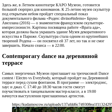
Здесь же, в Летнем кинотеатре КАРО Музеон, готовится
большой сюрприз для киноманов. К 25-летию музея скульптур
под открытым небом пройдет специальный показ
документального фильма «Роден: divino#inferno» Бруно
Авеллана (2016) — о знаменитом французском скульпторе-
импрессионисте. Картина посвящена работе «Врата ада»,
которая должна была украшать здание Музея декоративного
искусства в Париже. Скульптура стала одним из крупнейших
творений Родена — он посвятил ей 37 лет, но так и не смог
завершить. Начало сеанса — в 22:00.
Contemporary dance на деревянной
террасе
Самых энергичных Музеон приглашает на трехчасовой Dance
contest / Electro vs Everybody, который пройдет на Деревянной
террасе перед сухим фонтаном. В программе — электродэнс,
хаус и джаз. С 17:40 до 18:30 часов гости смогут
поучаствовать в танцевальном мастер-классе, а в 19:00
начнутся выступления приглашенных артистов.
https://kudamoscow.ru/uploads/137afdd6c749308ea1f1132429