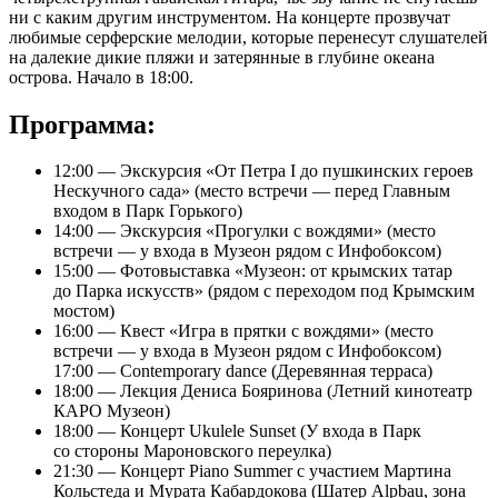
ни с каким другим инструментом. На концерте прозвучат
любимые серферские мелодии, которые перенесут слушателей
на далекие дикие пляжи и затерянные в глубине океана
острова. Начало в 18:00.
Программа:
12:00 — Экскурсия «От Петра I до пушкинских героев
Нескучного сада» (место встречи — перед Главным
входом в Парк Горького)
14:00 — Экскурсия «Прогулки с вождями» (место
встречи — у входа в Музеон рядом с Инфобоксом)
15:00 — Фотовыставка «Музеон: от крымских татар
до Парка искусств» (рядом с переходом под Крымским
мостом)
16:00 — Квест «Игра в прятки с вождями» (место
встречи — у входа в Музеон рядом с Инфобоксом)
17:00 — Contemporary dance (Деревянная терраса)
18:00 — Лекция Дениса Бояринова (Летний кинотеатр
КАРО Музеон)
18:00 — Концерт Ukulele Sunset (У входа в Парк
со стороны Мароновского переулка)
21:30 — Концерт Piano Summer с участием Мартина
Кольстеда и Мурата Кабардокова (Шатер Alpbau, зона