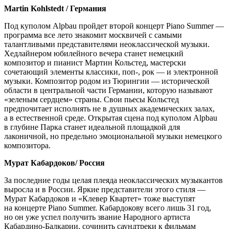
Martin Kohlstedt / Германия
Под куполом Alpbau пройдет второй концерт Piano Summer —
программа все лето знакомит москвичей с самыми
талантливыми представителями неоклассической музыки.
Хедлайнером юбилейного вечера станет немецкий
композитор и пианист Мартин Кольстед, мастерски
сочетающий элементы классики, поп-, рок — и электронной
музыки. Композитор родом из Тюрингии — исторической
области в центральной части Германии, которую называют
«зеленым сердцем» страны. Свои пьесы Кольстед
предпочитает исполнять не в душных академических залах,
а в естественной среде. Открытая сцена под куполом Alpbau
в глубине Парка станет идеальной площадкой для
лаконичной, но предельно эмоциональной музыки немецкого
композитора.
Мурат Кабардоков/ Россия
За последние годы целая плеяда неоклассических музыкантов
выросла и в России. Яркие представители этого стиля —
Мурат Кабардоков и «Клевер Квартет» тоже выступят
на концерте Piano Summer. Кабардокову всего лишь 31 год,
но он уже успел получить звание Народного артиста
Кабардино-Балкарии, сочинить саундтреки к фильмам