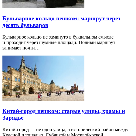
Бульварное кольцо пешком: маршрут через
десять бульваров
Бульварное кольцо не замкнуто в буквальном смысле
и проходит через шумные площади. Полный маршрут
занимает почти…
Китай-город пешком: старые улицы, храмы и
Зарядье
Китай-город — не одна улица, а исторический район между
Красной площадью, Лубянкой и Москвой-рекой.