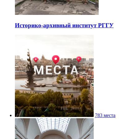
Историко-архивный институт РГГУ
783 места