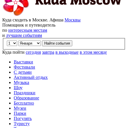
Куда сходить в Москве. Афиша
Москвы
Помощник и путеводитель
по
интересным местам
и
лучшим событиям
Куда пойти
сегодня
завтра
в выходные
в этом месяце
Выставки
Фестивали
С детьми
Активный отдых
Музыка
Шоу
Праздники
Образование
Бесплатно
Музеи
Парки
Погулять
Туристу