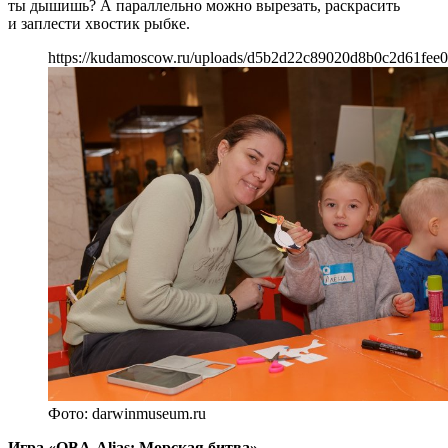
ты дышишь? А параллельно можно вырезать, раскрасить
и заплести хвостик рыбке.
https://kudamoscow.ru/uploads/d5b2d22c89020d8b0c2d61fee0
Фото: darwinmuseum.ru
Игра «QBA-Alias: Морская битва»