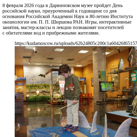
8 февраля 2026 года в Дарвиновском музее пройдет День
российской науки, приуроченный к годовщине со дня
основания Российской Академии Наук и 80-летию Института
океанологии им. П. П. Ширшова РАН. Игры, интерактивные
занятия, мастер-классы и лекции познакомят посетителей
с обитателями вод и прибрежными жителями.
https://kudamoscow.ru/uploads/62b24805c200c1a60426f65157