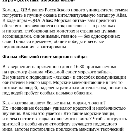
Команда QBA games Российского нового университета сумела
погрузить в пучину океана интеллектуальную мегаигру Alias.
В ходе игры «QBA-Alias: Морская битва» вам предстоит
объяснять появляющиеся на экране слова — о ракушках
и пиратах, глубоководных монстрах и страшных цунами
ассоциациями, синонимами, главное — без однокоренных
слов. Гонка со временем, общие победы и весёлые
недопонимания гарантированы.
Фильм «Восьмой свист морского зайца»
В завершении напряженного дня в 16:30 приглашаем вас
на просмотр фильма «Восьмой свист морского зайца».
Вы узнаете о подводных «языках» и способах коммуникации
обитателей Белого моря. Морские млекопитающие в чем-то
похожи на людей, наделены развитым интеллектом, но жизнь
под водой требует особых навыков общения.
Как «разговаривают» белые киты, моржи, тюлени?
Их «подводные беседы» удивляют красотой и необычностью
звучания. Как им это удаётся? Кто такие морские зайцы,
и в чем состоит загадка их восьмого свиста? Чтобы погрузить
зрителей в необычную атмосферу звучащего подводного
мира, авторы постарались приложить максимум творческий