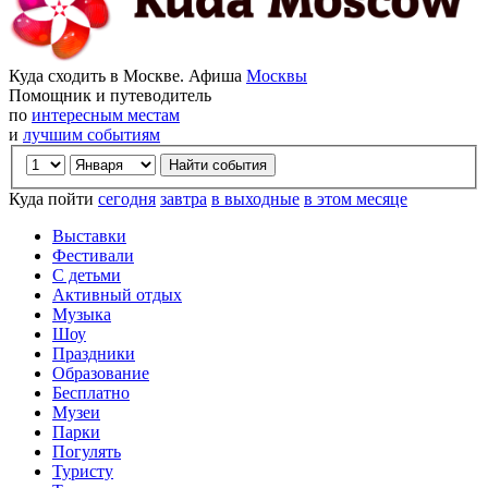
Куда сходить в Москве. Афиша
Москвы
Помощник и путеводитель
по
интересным местам
и
лучшим событиям
Куда пойти
сегодня
завтра
в выходные
в этом месяце
Выставки
Фестивали
С детьми
Активный отдых
Музыка
Шоу
Праздники
Образование
Бесплатно
Музеи
Парки
Погулять
Туристу