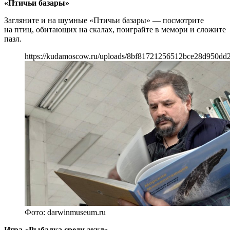
«Птичьи базары»
Загляните и на шумные «Птичьи базары» — посмотрите
на птиц, обитающих на скалах, поиграйте в мемори и сложите
пазл.
https://kudamoscow.ru/uploads/8bf81721256512bce28d950dd2
Фото: darwinmuseum.ru
Игра «Рыбалка среди акул»