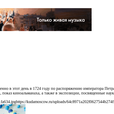
енно в этот день в 1724 году по распоряжению императора Петр
показ киноальманаха, а также в экспозиции, посвященные наук
fa634.jpg
https://kudamoscow.ru/uploads/64c8971a202f0627544b274f