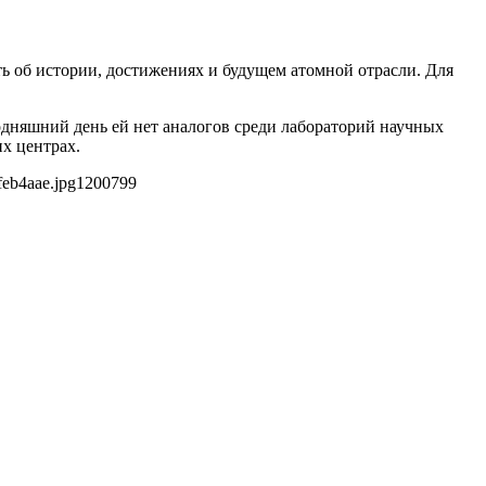
ь об истории, достижениях и будущем атомной отрасли. Для
одняшний день ей нет аналогов среди лабораторий научных
х центрах.
feb4aae.jpg
1200
799