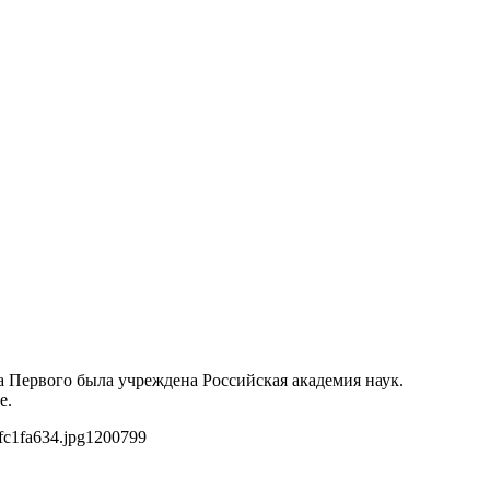
а Первого была учреждена Российская академия наук.
е.
fc1fa634.jpg
1200
799