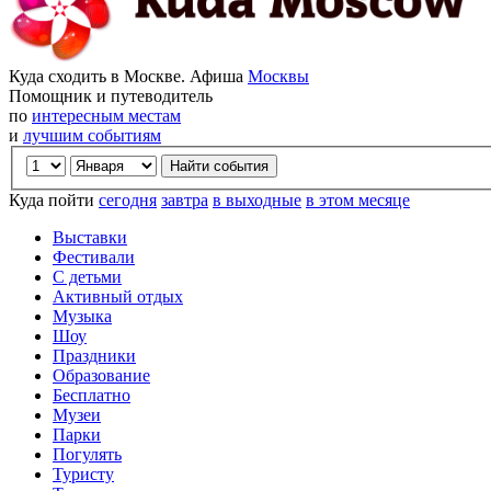
Куда сходить в Москве. Афиша
Москвы
Помощник и путеводитель
по
интересным местам
и
лучшим событиям
Куда пойти
сегодня
завтра
в выходные
в этом месяце
Выставки
Фестивали
С детьми
Активный отдых
Музыка
Шоу
Праздники
Образование
Бесплатно
Музеи
Парки
Погулять
Туристу