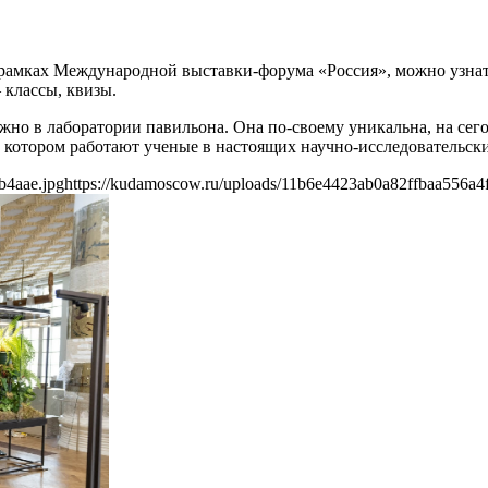
 рамках Международной выставки-форума «Россия», можно узнат
 классы, квизы.
жно в лаборатории павильона. Она по-своему уникальна, на сег
 котором работают ученые в настоящих научно-исследовательски
b4aae.jpg
https://kudamoscow.ru/uploads/11b6e4423ab0a82ffbaa556a4