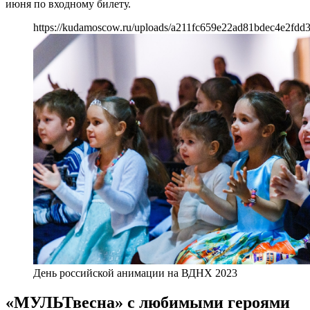
июня по входному билету.
https://kudamoscow.ru/uploads/a211fc659e22ad81bdec4e2fdd3
День российской анимации на ВДНХ 2023
«МУЛЬТвесна» с любимыми героями