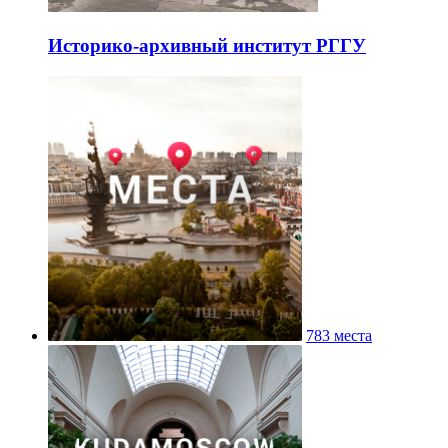
Историко-архивный институт РГГУ
783 места