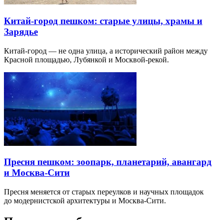
Китай-город пешком: старые улицы, храмы и
Зарядье
Китай-город — не одна улица, а исторический район между
Красной площадью, Лубянкой и Москвой-рекой.
Пресня пешком: зоопарк, планетарий, авангард
и Москва-Сити
Пресня меняется от старых переулков и научных площадок
до модернистской архитектуры и Москва-Сити.