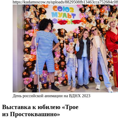
https://kudamoscow.ru/uploads/8829508fb13463cca752684c0f
День российской анимации на ВДНХ 2023
Выставка к юбилею «Трое
из Простоквашино»