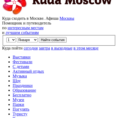
Куда сходить в Москве. Афиша
Москвы
Помощник и путеводитель
по
интересным местам
и
лучшим событиям
Куда пойти
сегодня
завтра
в выходные
в этом месяце
Выставки
Фестивали
С детьми
Активный отдых
Музыка
Шоу
Праздники
Образование
Бесплатно
Музеи
Парки
Погулять
Туристу