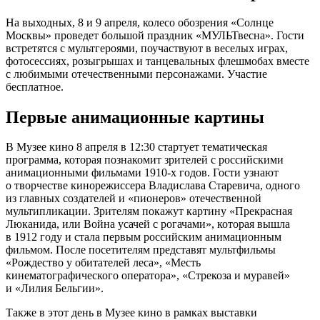
На выходных, 8 и 9 апреля, колесо обозрения «Солнце
Москвы» проведет большой праздник «МУЛЬТвесна». Гости
встретятся с мультгероями, поучаствуют в веселых играх,
фотосессиях, розыгрышах и танцевальных флешмобах вместе
с любимыми отечественными персонажами. Участие
бесплатное.
Первые анимационные картины
В Музее кино 8 апреля в 12:30 стартует тематическая
программа, которая познакомит зрителей с российскими
анимационными фильмами 1910-х годов. Гости узнают
о творчестве кинорежиссера Владислава Старевича, одного
из главных создателей и «пионеров» отечественной
мультипликации. Зрителям покажут картину «Прекрасная
Люканида, или Война усачей с рогачами», которая вышла
в 1912 году и стала первым российским анимационным
фильмом. После посетителям представят мультфильмы
«Рождество у обитателей леса», «Месть
кинематографического оператора», «Стрекоза и муравей»
и «Лилия Бельгии».
Также в этот день в Музее кино в рамках выставки