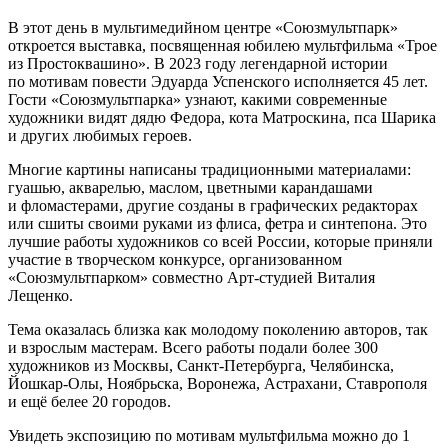
В этот день в мультимедийном центре «Союзмультпарк»
откроется выставка, посвященная юбилею мультфильма «Трое
из Простоквашино». В 2023 году легендарной истории
по мотивам повести Эдуарда Успенского исполняется 45 лет.
Гости «Союзмультпарка» узнают, какими современные
художники видят дядю Федора, кота Матроскина, пса Шарика
и других любимых героев.
Многие картины написаны традиционными материалами:
гуашью, акварелью, маслом, цветными карандашами
и фломастерами, другие созданы в графических редакторах
или сшиты своими руками из флиса, фетра и синтепона. Это
лучшие работы художников со всей России, которые приняли
участие в творческом конкурсе, организованном
«Союзмультпарком» совместно Арт-студией Виталия
Лещенко.
Тема оказалась близка как молодому поколению авторов, так
и взрослым мастерам. Всего работы подали более 300
художников из Москвы, Санкт-Петербурга, Челябинска,
Йошкар-Олы, Ноябрьска, Воронежа, Астрахани, Ставрополя
и ещё белее 20 городов.
Увидеть экспозицию по мотивам мультфильма можно до 1