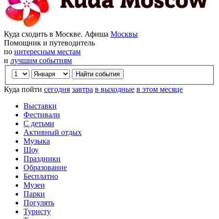
Куда сходить в Москве. Афиша
Москвы
Помощник и путеводитель
по
интересным местам
и
лучшим событиям
Куда пойти
сегодня
завтра
в выходные
в этом месяце
Выставки
Фестивали
С детьми
Активный отдых
Музыка
Шоу
Праздники
Образование
Бесплатно
Музеи
Парки
Погулять
Туристу