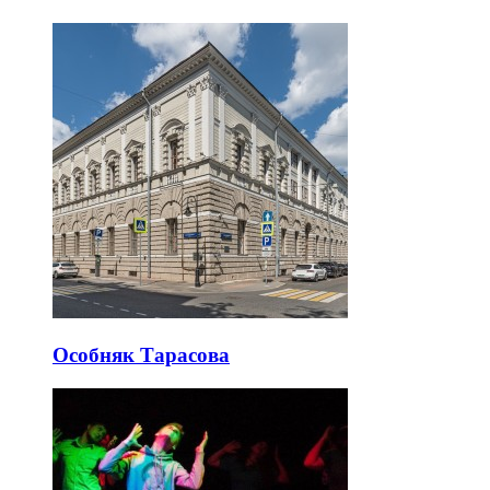
Особняк Тарасова