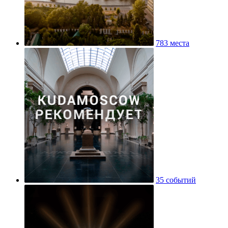
783 места
35 событий