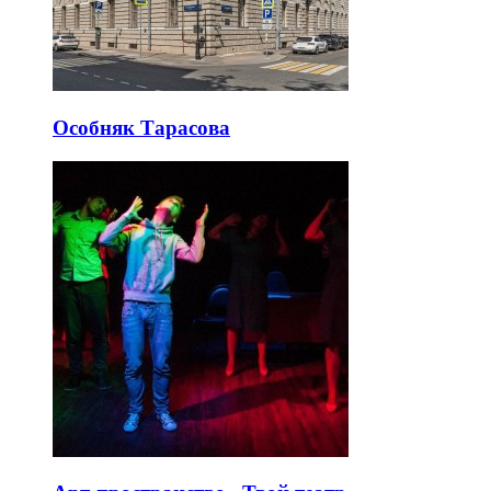
Особняк Тарасова