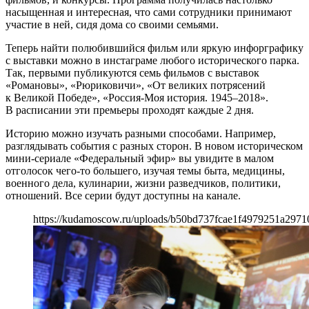
насыщенная и интересная, что сами сотрудники принимают
участие в ней, сидя дома со своими семьями.
Теперь найти полюбившийся фильм или яркую инфорграфику
с выставки можно в инстаграме любого исторического парка.
Так, первыми публикуются семь фильмов с выставок
«Романовы», «Рюриковичи», «От великих потрясений
к Великой Победе», «Россия-Моя история. 1945–2018».
В расписании эти премьеры проходят каждые 2 дня.
Историю можно изучать разными способами. Например,
разглядывать события с разных сторон. В новом историческом
мини-сериале «Федеральный эфир» вы увидите в малом
отголосок чего-то большего, изучая темы быта, медицины,
военного дела, кулинарии, жизни разведчиков, политики,
отношений. Все серии будут доступны на канале.
https://kudamoscow.ru/uploads/b50bd737fcae1f4979251a2971