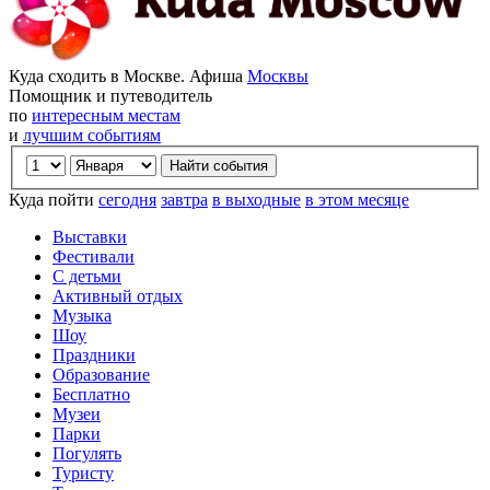
Куда сходить в Москве. Афиша
Москвы
Помощник и путеводитель
по
интересным местам
и
лучшим событиям
Куда пойти
сегодня
завтра
в выходные
в этом месяце
Выставки
Фестивали
С детьми
Активный отдых
Музыка
Шоу
Праздники
Образование
Бесплатно
Музеи
Парки
Погулять
Туристу