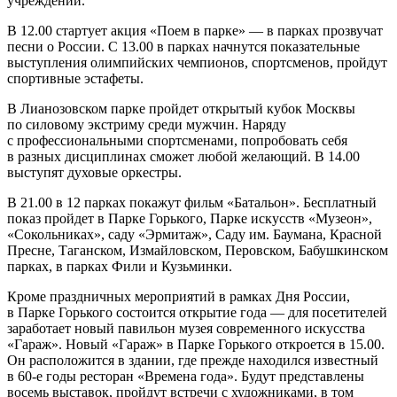
учреждений.
В 12.00 стартует акция «Поем в парке» — в парках прозвучат
песни о России. С 13.00 в парках начнутся показательные
выступления олимпийских чемпионов, спортсменов, пройдут
спортивные эстафеты.
В Лианозовском парке пройдет открытый кубок Москвы
по силовому экстриму среди мужчин. Наряду
с профессиональными спортсменами, попробовать себя
в разных дисциплинах сможет любой желающий. В 14.00
выступят духовые оркестры.
В 21.00 в 12 парках покажут фильм «Батальон». Бесплатный
показ пройдет в Парке Горького, Парке искусств «Музеон»,
«Сокольниках», саду «Эрмитаж», Саду им. Баумана, Красной
Пресне, Таганском, Измайловском, Перовском, Бабушкинском
парках, в парках Фили и Кузьминки.
Кроме праздничных мероприятий в рамках Дня России,
в Парке Горького состоится открытие года — для посетителей
заработает новый павильон музея современного искусства
«Гараж». Новый «Гараж» в Парке Горького откроется в 15.00.
Он расположится в здании, где прежде находился известный
в 60-е годы ресторан «Времена года». Будут представлены
восемь выставок, пройдут встречи с художниками, в том