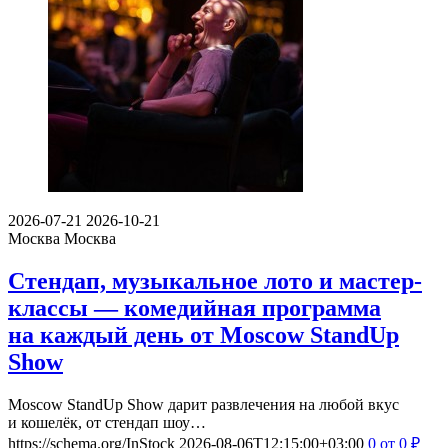
2026-07-21
2026-10-21
Москва
Москва
Стендап, музыкальное лото и мастер-
классы — комедийная программа
на каждый день от Moscow StandUp
Show
Moscow StandUp Show дарит развлечения на любой вкус
и кошелёк, от стендап шоу…
https://schema.org/InStock
2026-08-06T12:15:00+03:00
0
от 0
₽