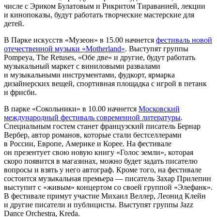
числе c Эриком Булатовым и Рикритом Тираванией, лекции
и кинопоказы, будут работать творческие мастерские для
детей.
В Парке искусств «Музеон» в 15.00 начнется
фестиваль новой
отечественной музыки «Motherland»
. Выступят группы
Pompeya, The Retuses, «Обе две» и другие, будут работать
музыкальный маркет с виниловыми развалами
и музыкальными инструментами, фудкорт, ярмарка
дизайнерских вещей, спортивная площадка с игрой в петанк
и фрисби.
В парке «Сокольники» в 10.00 начнется
Московский
международный фестиваль современной литературы
.
Специальным гостем станет французский писатель Бернар
Вербер, автор романов, которые стали бестселлерами
в России, Европе, Америке и Корее. На фестивале
он презентует свою новую книгу «Голос земли», которая
скоро появится в магазинах, можно будет задать писателю
вопросы и взять у него автограф. Кроме того, на фестивале
состоится музыкальная премьера — писатель Захар Прилепин
выступит с «живым» концертом со своей группой «Элефанк».
В фестивале примут участие Михаил Веллер, Леонид Клейн
и другие писатели и публицисты. Выступят группы Jazz
Dance Orchestra, Kreda.