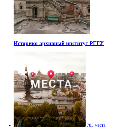
Историко-архивный институт РГГУ
783 места