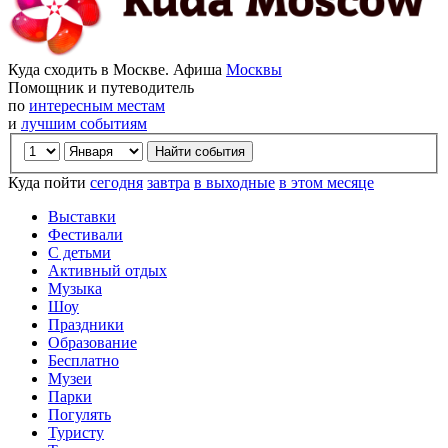
Куда сходить в Москве. Афиша
Москвы
Помощник и путеводитель
по
интересным местам
и
лучшим событиям
Куда пойти
сегодня
завтра
в выходные
в этом месяце
Выставки
Фестивали
С детьми
Активный отдых
Музыка
Шоу
Праздники
Образование
Бесплатно
Музеи
Парки
Погулять
Туристу