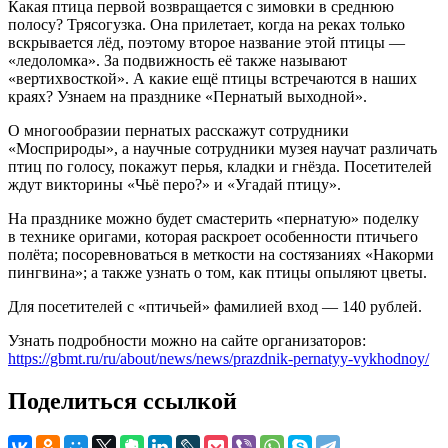
Какая птица первой возвращается с зимовки в среднюю
полосу? Трясогузка. Она прилетает, когда на реках только
вскрывается лёд, поэтому второе название этой птицы —
«ледоломка». За подвижность её также называют
«вертихвосткой». А какие ещё птицы встречаются в наших
краях? Узнаем на празднике «Пернатый выходной».
О многообразии пернатых расскажут сотрудники
«Мосприроды», а научные сотрудники музея научат различать
птиц по голосу, покажут перья, кладки и гнёзда. Посетителей
ждут викторины «Чьё перо?» и «Угадай птицу».
На празднике можно будет смастерить «пернатую» поделку
в технике оригами, которая раскроет особенности птичьего
полёта; посоревноваться в меткости на состязаниях «Накорми
пингвина»; а также узнать о том, как птицы опыляют цветы.
Для посетителей с «птичьей» фамилией вход — 140 рублей.
Узнать подробности можно на сайте организаторов:
https://gbmt.ru/ru/about/news/news/prazdnik-pernatyy-vykhodnoy/
Поделиться ссылкой