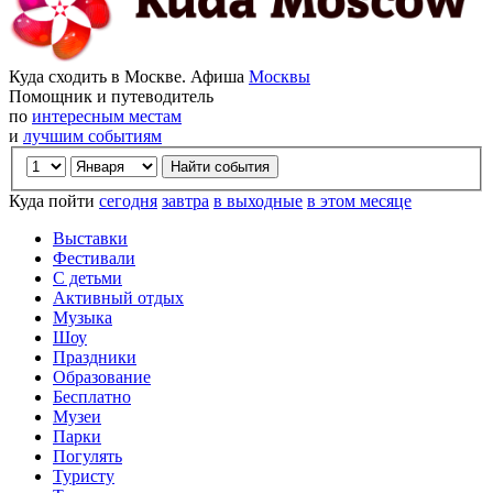
Куда сходить в Москве. Афиша
Москвы
Помощник и путеводитель
по
интересным местам
и
лучшим событиям
Куда пойти
сегодня
завтра
в выходные
в этом месяце
Выставки
Фестивали
С детьми
Активный отдых
Музыка
Шоу
Праздники
Образование
Бесплатно
Музеи
Парки
Погулять
Туристу