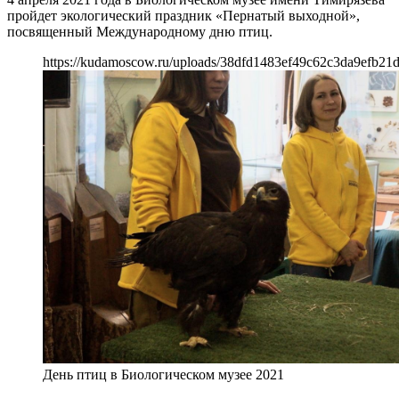
пройдет экологический праздник «Пернатый выходной»,
посвященный Международному дню птиц.
https://kudamoscow.ru/uploads/38dfd1483ef49c62c3da9efb21d
День птиц в Биологическом музее 2021