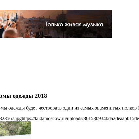
ормы одежды 2018
рмы одежды будет чествовать один из самых знаменитых полков
823567.jpg
https://kudamoscow.ru/uploads/86158b934bda2deaabb15de