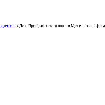
с детьми
➔
День Преображенского полка в Музее военной фор