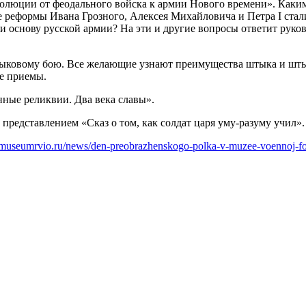
юции от феодального войска к армии Нового времени». Каким 
 реформы Ивана Грозного, Алексея Михайловича и Петра I стал
и основу русской армии? На эти и другие вопросы ответит руко
тыковому бою. Все желающие узнают преимущества штыка и штык
е приемы.
ные реликвии. Два века славы».
редставлением «Сказ о том, как солдат царя уму-разуму учил».
museumrvio.ru/news/den-preobrazhenskogo-polka-v-muzee-voennoj-f