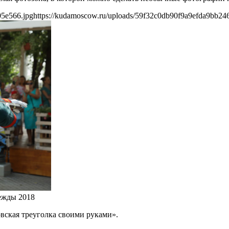
05e566.jpg
https://kudamoscow.ru/uploads/59f32c0db90f9a9efda9bb24
ежды 2018
вская треуголка своими руками».