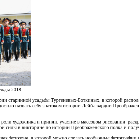
ежды 2018
рии старинной усадьбы Тургеневых-Боткиных, в которой распол
достью назвать себя знатоком истории Лейб-гвардии Преображен
 роли художника и принять участие в массовом рисовании, раскр
ои силы в викторине по истории Преображенского полка и полу
лая фотозона, в которой можно сделать необычные фотографии н