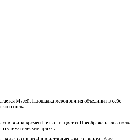
агается Музей. Площадка мероприятия объединит в себе
ского полка.
асив воина времен Петра I в. цветах Преображенского полка.
чить тематические призы.
а коне, со шпагой и в историческом головном уборе.