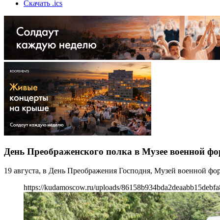
Скачать .ics
День Преображенского полка в Музее военной ф
19 августа, в День Преображения Господня, Музей военной фо
https://kudamoscow.ru/uploads/86158b934bda2deaabb15debfa