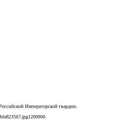
 Российской Императорской гвардии.
bfa823567.jpg
1200
800