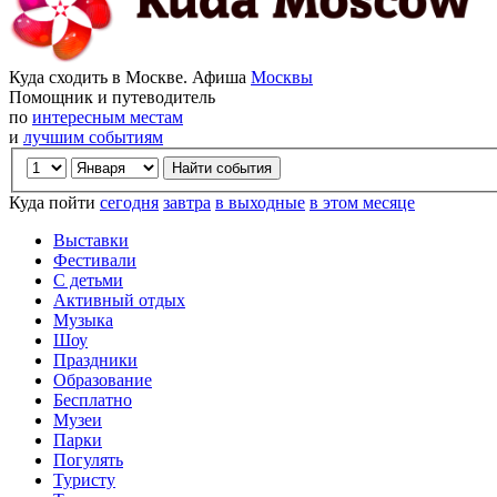
Куда сходить в Москве. Афиша
Москвы
Помощник и путеводитель
по
интересным местам
и
лучшим событиям
Куда пойти
сегодня
завтра
в выходные
в этом месяце
Выставки
Фестивали
С детьми
Активный отдых
Музыка
Шоу
Праздники
Образование
Бесплатно
Музеи
Парки
Погулять
Туристу