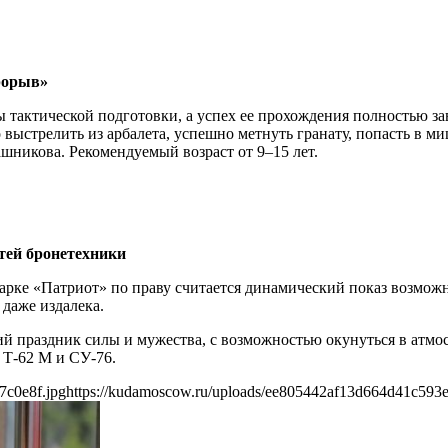
Прорыв»
тактической подготовки, а успех ее прохождения полностью зав
выстрелить из арбалета, успешно метнуть гранату, попасть в м
шникова. Рекомендуемый возраст от 9–15 лет.
тей бронетехники
ке «Патриот» по праву считается динамический показ возможн
 даже издалека.
 праздник силы и мужества, с возможностью окунуться в атмос
 Т-62 М и СУ-76.
7c0e8f.jpg
https://kudamoscow.ru/uploads/ee805442af13d664d41c593e