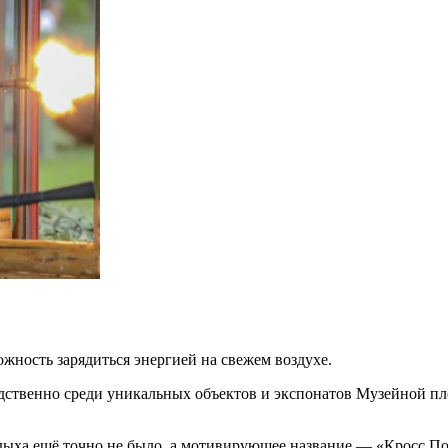
жность зарядиться энергией на свежем воздухе.
ственно среди уникальных объектов и экспонатов Музейной пл
дыха ещё точно не было, а мотивирующее название — «Кросс По