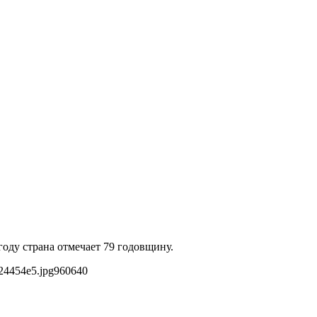
году страна отмечает 79 годовщину.
24454e5.jpg
960
640