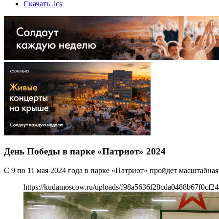
Скачать .ics
День Победы в парке «Патриот» 2024
С 9 по 11 мая 2024 года в парке «Патриот» пройдет масштабна
https://kudamoscow.ru/uploads/f98a5636f28cda0488b67f0cf24