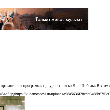
я праздничная программа, приуроченная ко Дню Победы. В этом 
454e5.jpg
https://kudamoscow.ru/uploads/f98a5636f28cda0488b67f0cf