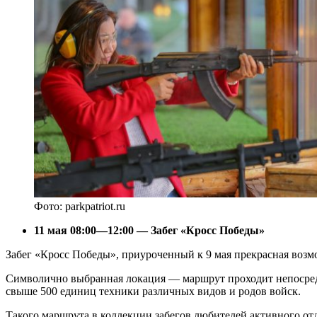
Фото: parkpatriot.ru
11 мая 08:00—12:00 — Забег «Кросс Победы»
Забег «Кросс Победы», приуроченный к 9 мая прекрасная возмо
Символично выбранная локация — маршрут проходит непосред
свыше 500 единиц техники различных видов и родов войск.
Такого маршрута в коллекции забегов любителей активного от