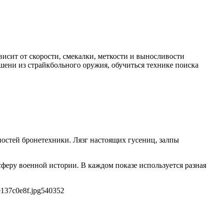
исит от скорости, смекалки, меткости и выносливости
ишени из страйкбольного оружия, обучиться технике поиска
остей бронетехники. Лязг настоящих гусениц, залпы
феру военной истории. В каждом показе используется разная
137c0e8f.jpg
540
352