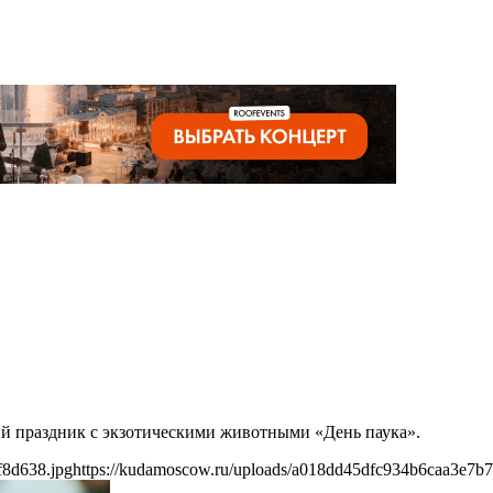
ный праздник с экзотическими животными «День паука».
f8d638.jpg
https://kudamoscow.ru/uploads/a018dd45dfc934b6caa3e7b7