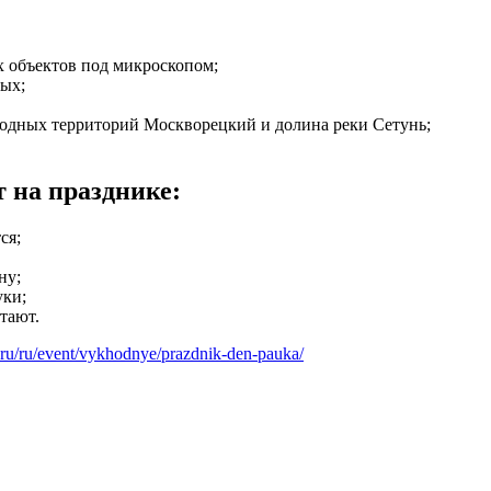
х объектов под микроскопом;
ых;
иродных территорий Москворецкий и долина реки Сетунь;
 на празднике:
ся;
ну;
уки;
итают.
t.ru/ru/event/vykhodnye/prazdnik-den-pauka/