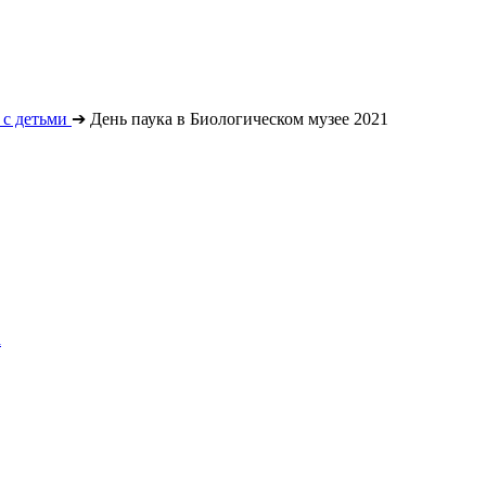
с детьми
➔
День паука в Биологическом музее 2021
а