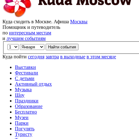
Куда сходить в Москве. Афиша
Москвы
Помощник и путеводитель
по
интересным местам
и
лучшим событиям
Куда пойти
сегодня
завтра
в выходные
в этом месяце
Выставки
Фестивали
С детьми
Активный отдых
Музыка
Шоу
Праздники
Образование
Бесплатно
Музеи
Парки
Погулять
Туристу