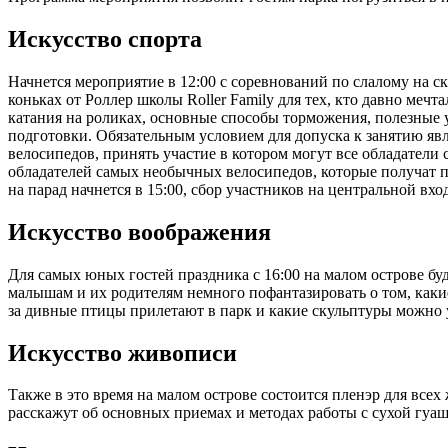
Искусство спорта
Начнется мероприятие в 12:00 с соревнований по слалому на 
коньках от Роллер школы Roller Family для тех, кто давно меч
катания на роликах, основные способы торможения, полезные у
подготовки. Обязательным условием для допуска к занятию яв
велосипедов, принять участие в котором могут все обладатели
обладателей самых необычных велосипедов, которые получат па
на парад начнется в 15:00, сбор участников на центральной вхо
Искусство воображения
Для самых юных гостей праздника с 16:00 на малом острове буд
малышам и их родителям немного пофантазировать о том, какие 
за дивные птицы прилетают в парк и какие скульптуры можно 
Искусство живописи
Также в это время на малом острове состоится пленэр для вс
расскажут об основных приемах и методах работы с сухой гуаш