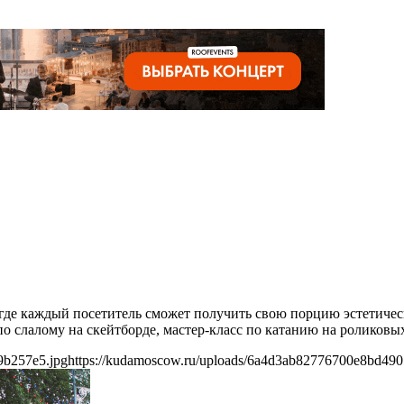
 где каждый посетитель сможет получить свою порцию эстетическ
по слалому на скейтборде, мастер-класс по катанию на роликовы
9b257e5.jpg
https://kudamoscow.ru/uploads/6a4d3ab82776700e8bd49