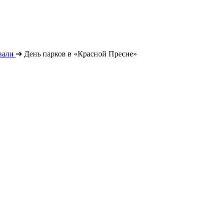
вали
➔
День парков в «Красной Пресне»