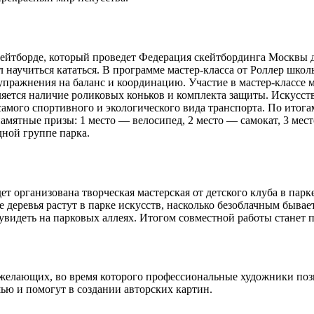
скейтборде, который проведет Федерация скейтбординга Москвы 
тал научиться кататься. В программе мастер-класса от Роллер шк
пражнения на баланс и координацию. Участие в мастер-классе м
ляется наличие роликовых коньков и комплекта защиты. Искусст
 самого спортивного и экологического вида транспорта. По ито
мятные призы: 1 место — велосипед, 2 место — самокат, 3 мест
дной группе парка.
ет организована творческая мастерская от детского клуба в пар
деревья растут в парке искусств, насколько безоблачным бывает
увидеть на парковых аллеях. Итогом совместной работы станет 
ех желающих, во время которого профессиональные художники по
ью и помогут в создании авторских картин.