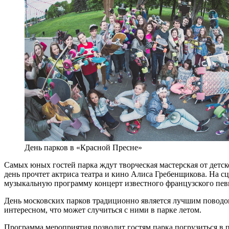
День парков в «Красной Пресне»
Самых юных гостей парка ждут творческая мастерская от детс
день прочтет актриса театра и кино Алиса Гребенщикова. На 
музыкальную программу концерт известного французского пев
День московских парков традиционно является лучшим поводом 
интересном, что может случиться с ними в парке летом.
Программа мероприятия позволит гостям парка погрузиться в 