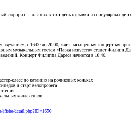
ый сюрприз — для них в этот день отрывки из популярных детск
звучанием, с 16:00 до 20:00, ждет насыщенная концертная прогр
Главным музыкальным гостем «Парка искусств» станет Филипп Дар
ведений. Концерт Филиппа Дареса начнется в 18:40.
астер-класс по катанию на роликовых коньках
сипедов и старт велопробега
 чтения
кальных коллективов
ru/afisha/detail.php?ID=1650