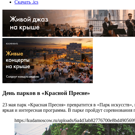
Скачать .ics
День парков в «Красной Пресне»
23 мая парк «Красная Пресня» превратится в «Парк искусств»,
яркая и интересная программа. В парке пройдут соревнования 
https://kudamoscow.ru/uploads/6a4d3ab82776700e8bd490569