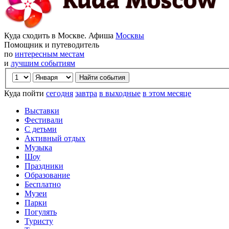
Куда сходить в Москве. Афиша
Москвы
Помощник и путеводитель
по
интересным местам
и
лучшим событиям
Куда пойти
сегодня
завтра
в выходные
в этом месяце
Выставки
Фестивали
С детьми
Активный отдых
Музыка
Шоу
Праздники
Образование
Бесплатно
Музеи
Парки
Погулять
Туристу