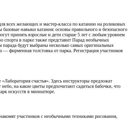
для всех желающих и мастер-класса по катанию на роликовых
олы базовые навыки катания: основы правильного и безопасного
огут принять взрослые и дети старше 5 лет с любым уровнем
во спорта в парке также представит Парад необычных
гам парада будут выбраны несколько самых оригинальных
о — фирменная толстовка от парка. Регистрация участников
ке «Лаборатория счастья». Здесь инструкторы предложат
 небо, на какие цветы предпочитают садиться бабочки, что
парк искусств в миниатюре.
знакомят участников с необычными техниками рисования,