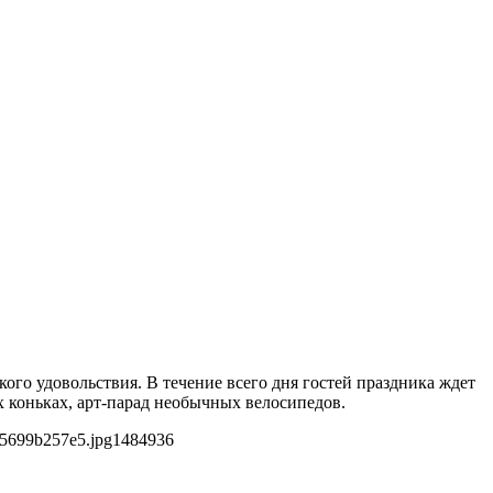
ого удовольствия. В течение всего дня гостей праздника ждет
х коньках, арт-парад необычных велосипедов.
05699b257e5.jpg
1484
936