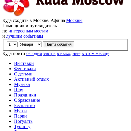
Куда сходить в Москве. Афиша
Москвы
Помощник и путеводитель
по
интересным местам
и
лучшим событиям
Куда пойти
сегодня
завтра
в выходные
в этом месяце
Выставки
Фестивали
С детьми
Активный отдых
Музыка
Шоу
Праздники
Образование
Бесплатно
Музеи
Парки
Погулять
Туристу