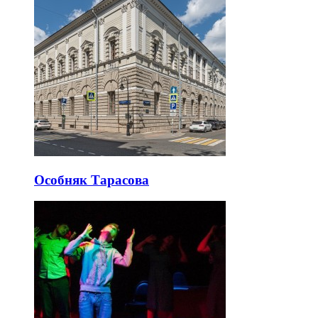
Особняк Тарасова