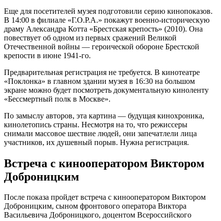
Еще для посетителей музея подготовили серию кинопоказов.
В 14:00 в филиале «Г.О.Р.А.» покажут военно-историческую
драму Александра Котта «Брестская крепость» (2010). Она
повествует об одном из первых сражений Великой
Отечественной войны — героической обороне Брестской
крепости в июне 1941-го.
Предварительная регистрация не требуется. В кинотеатре
«Поклонка» в главном здании музея в 16:30 на большом
экране можно будет посмотреть документальную киноленту
«Бессмертный полк в Москве».
По замыслу авторов, эта картина — будущая кинохроника,
кинолетопись страны. Несмотря на то, что режиссеры
снимали массовое шествие людей, они запечатлели лица
участников, их душевный порыв. Нужна регистрация.
Встреча с кинооператором Виктором
Доброницким
После показа пройдет встреча с кинооператором Виктором
Доброницким, сыном фронтового оператора Виктора
Васильевича Доброницкого, доцентом Всероссийского