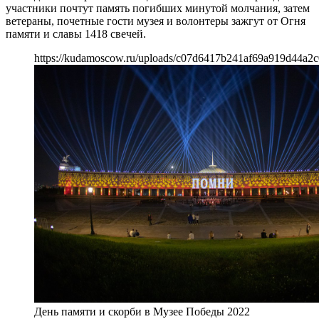
участники почтут память погибших минутой молчания, затем
ветераны, почетные гости музея и волонтеры зажгут от Огня
памяти и славы 1418 свечей.
https://kudamoscow.ru/uploads/c07d6417b241af69a919d44a2c
День памяти и скорби в Музее Победы 2022