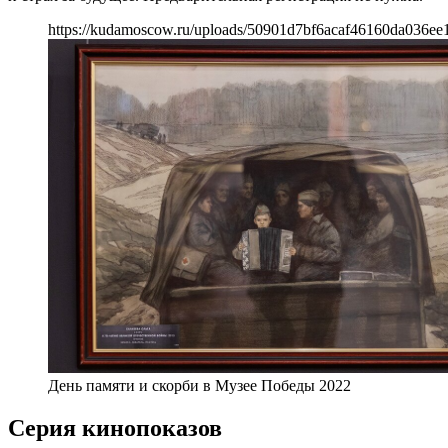
https://kudamoscow.ru/uploads/50901d7bf6acaf46160da036ee
День памяти и скорби в Музее Победы 2022
Серия кинопоказов