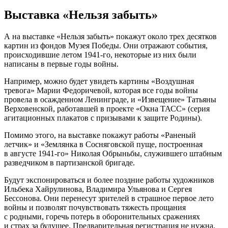
Выставка «Нельзя забыть»
А на выставке «Нельзя забыть» покажут около трех десятков
картин из фондов Музея Победы. Они отражают события,
происходившие летом 1941-го, некоторые из них были
написаны в первые годы войны.
Например, можно будет увидеть картины «Воздушная
тревога» Марии Федоричевой, которая все годы войны
провела в осажденном Ленинграде, и «Извещение» Татьяны
Верховенской, работавшей в проекте «Окна ТАСС» (серия
агитационных плакатов с призывами к защите Родины).
Помимо этого, на выставке покажут работы «Раненый
летчик» и «Землянка в Сосняговской пуще, построенная
в августе 1941-го» Николая Обрыньбы, служившего штабным
разведчиком в партизанской бригаде.
Будут экспонироваться и более поздние работы художников
Ильбека Хайрулинова, Владимира Ульянова и Сергея
Бессонова. Они перенесут зрителей в страшное первое лето
войны и позволят почувствовать тяжесть прощания
с родными, горечь потерь в оборонительных сражениях
и страх за будущее. Предварительная регистрация не нужна.