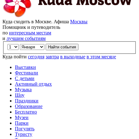
Куда сходить в Москве. Афиша
Москвы
Помощник и путеводитель
по
интересным местам
и
лучшим событиям
Куда пойти
сегодня
завтра
в выходные
в этом месяце
Выставки
Фестивали
С детьми
Активный отдых
Музыка
Шоу
Праздники
Образование
Бесплатно
Музеи
Парки
Погулять
Туристу