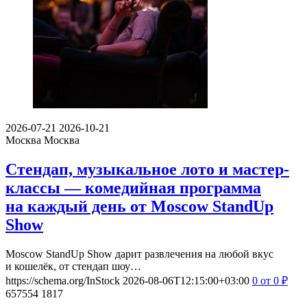
2026-07-21
2026-10-21
Москва
Москва
Стендап, музыкальное лото и мастер-
классы — комедийная программа
на каждый день от Moscow StandUp
Show
Moscow StandUp Show дарит развлечения на любой вкус
и кошелёк, от стендап шоу…
https://schema.org/InStock
2026-08-06T12:15:00+03:00
0
от 0
₽
657554
1817