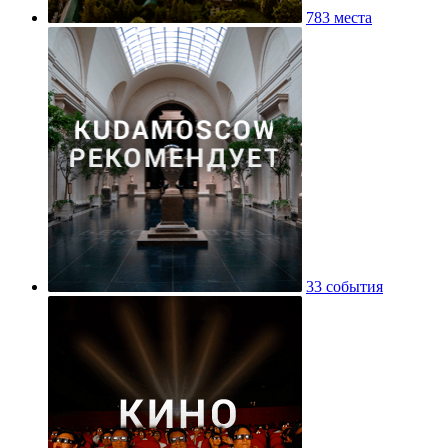
783 места
33 события