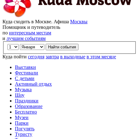
Куда сходить в Москве. Афиша
Москвы
Помощник и путеводитель
по
интересным местам
и
лучшим событиям
Куда пойти
сегодня
завтра
в выходные
в этом месяце
Выставки
Фестивали
С детьми
Активный отдых
Музыка
Шоу
Праздники
Образование
Бесплатно
Музеи
Парки
Погулять
Туристу