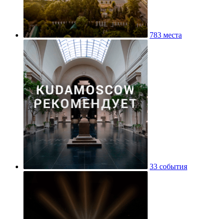
783 места
33 события