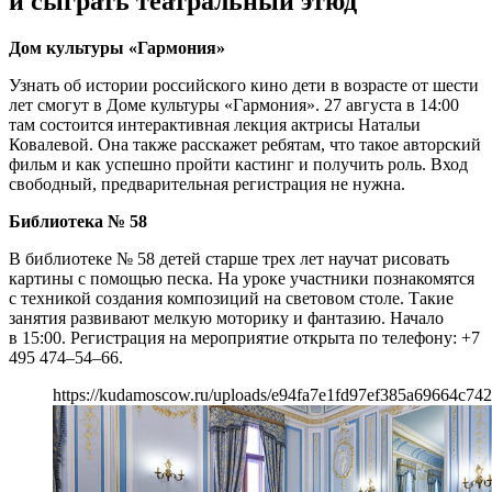
и сыграть театральный этюд
Дом культуры «Гармония»
Узнать об истории российского кино дети в возрасте от шести
лет смогут в Доме культуры «Гармония». 27 августа в 14:00
там состоится интерактивная лекция актрисы Натальи
Ковалевой. Она также расскажет ребятам, что такое авторский
фильм и как успешно пройти кастинг и получить роль. Вход
свободный, предварительная регистрация не нужна.
Библиотека № 58
В библиотеке № 58 детей старше трех лет научат рисовать
картины с помощью песка. На уроке участники познакомятся
с техникой создания композиций на световом столе. Такие
занятия развивают мелкую моторику и фантазию. Начало
в 15:00. Регистрация на мероприятие открыта по телефону: +7
495 474–54–66.
https://kudamoscow.ru/uploads/e94fa7e1fd97ef385a69664c742