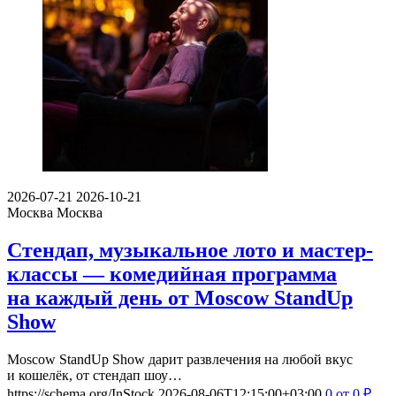
2026-07-21
2026-10-21
Москва
Москва
Стендап, музыкальное лото и мастер-
классы — комедийная программа
на каждый день от Moscow StandUp
Show
Moscow StandUp Show дарит развлечения на любой вкус
и кошелёк, от стендап шоу…
https://schema.org/InStock
2026-08-06T12:15:00+03:00
0
от 0
₽